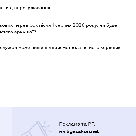
нагляд та регулювання
ових перевірок після 1 серпня 2026 року: чи буде
истого аркуша"?
служби може лише підприємство, а не його керівник
Реклама та PR
ligazakon.net
на