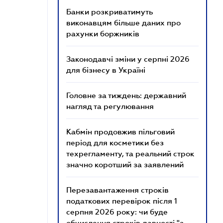
Банки розкриватимуть
виконавцям більше даних про
рахунки боржників
Законодавчі зміни у серпні 2026
для бізнесу в Україні
Головне за тиждень: державний
нагляд та регулювання
Кабмін продовжив пільговий
період для косметики без
техрегламенту, та реальний строк
значно коротший за заявлений
Перезавантаження строків
податкових перевірок після 1
серпня 2026 року: чи буде
обчислення строків давності "з