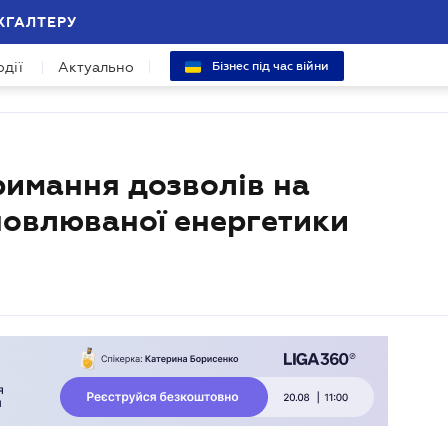
ХГАЛТЕРУ
одії
Актуально
Бізнес під час війни
имання дозволів на
дновлюваної енергетики