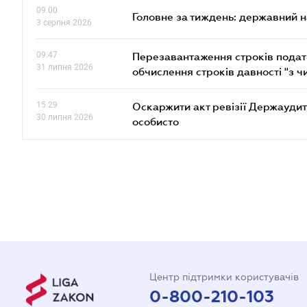
09.00
Головне за тиждень: державний 
3 серпня 2026
09.47
Перезавантаження строків податк
31 липня 2026
обчислення строків давності "з ч
15.29
Оскаржити акт ревізії Держаудит
30 липня 2026
особисто
Центр підтримки користувачів
0-800-210-103