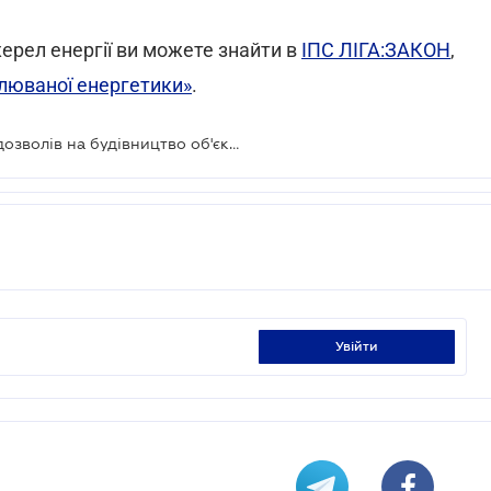
ерел енергії ви можете знайти в
ІПС ЛІГА:ЗАКОН
,
овлюваної енергетики»
.
Спрощено процедуру отримання дозволів на будівництво об'єктів відновлюваної енергетики
увійти