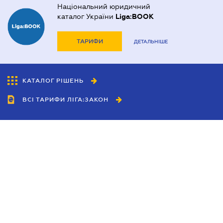
Національний юридичний
каталог України
Liga:BOOK
ТАРИФИ
ДЕТАЛЬНІШЕ
КАТАЛОГ РІШЕНЬ
ВСІ ТАРИФИ ЛІГА:ЗАКОН
Співробітництво
Агенти
Дилери
Політика конфіденційності
Умови використання сайту
Реклама
Блог