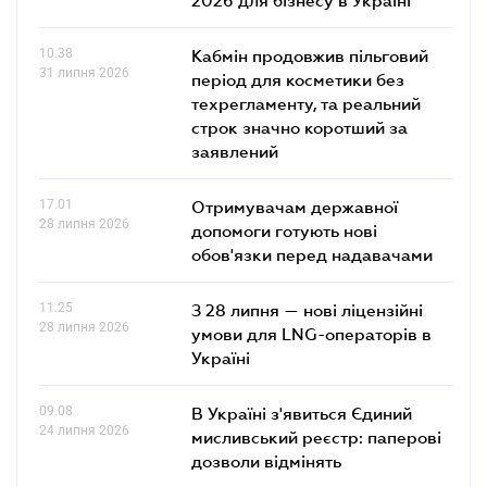
10.38
Кабмін продовжив пільговий
31 липня 2026
період для косметики без
техрегламенту, та реальний
строк значно коротший за
заявлений
17.01
Отримувачам державної
28 липня 2026
допомоги готують нові
обов'язки перед надавачами
11.25
З 28 липня — нові ліцензійні
28 липня 2026
умови для LNG-операторів в
Україні
09.08
В Україні з'явиться Єдиний
24 липня 2026
мисливський реєстр: паперові
дозволи відмінять