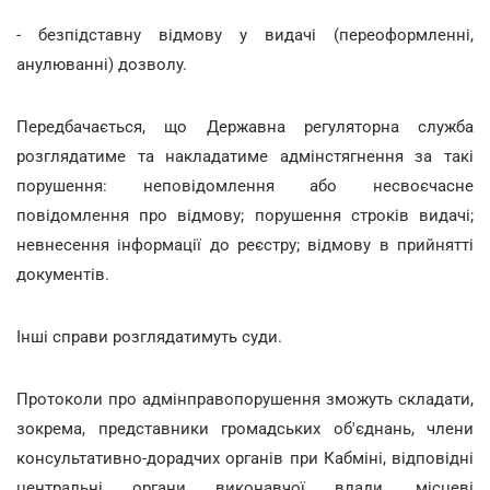
- безпідставну відмову у видачі (переоформленні,
анулюванні) дозволу.
Передбачається, що Державна регуляторна служба
розглядатиме та накладатиме адмінстягнення за такі
порушення: неповідомлення або несвоєчасне
повідомлення про відмову; порушення строків видачі;
невнесення інформації до реєстру; відмову в прийнятті
документів.
Інші справи розглядатимуть суди.
Протоколи про адмінправопорушення зможуть складати,
зокрема, представники громадських об'єднань, члени
консультативно-дорадчих органів при Кабміні, відповідні
центральні органи виконавчої влади, місцеві