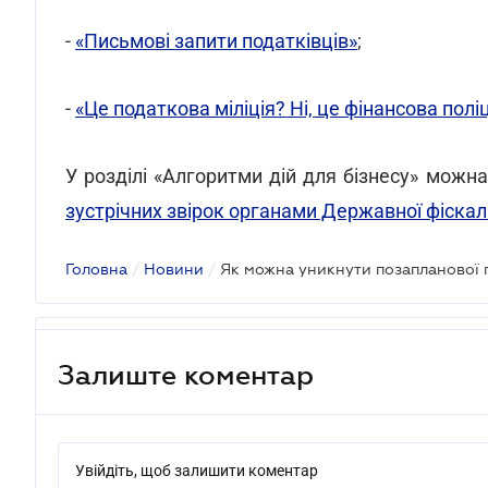
-
«Письмові запити податківців»
;
-
«Це податкова міліція? Ні, це фінансова поліц
У розділі «Алгоритми дій для бізнесу» можна
зустрічних звірок органами Державної фіскал
Головна
/
Новини
/
Як можна уникнути позапланової 
Залиште коментар
Увійдіть, щоб залишити коментар