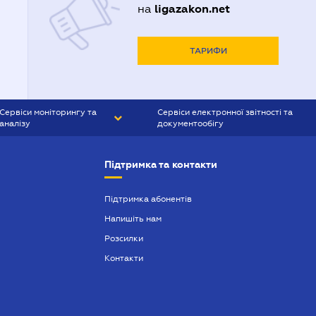
ligazakon.net
на
ТАРИФИ
Сервіси моніторингу та
Сервіси електронної звітності та
аналізу
документообігу
CONTR AGENT
Liga:REPORT
Підтримка та контакти
SMS-МАЯК
VERDICTUM
Підтримка абонентів
Напишіть нам
SEMANTRUM
Розсилки
SMS-МАЯК ІПОТЕКА
Контакти