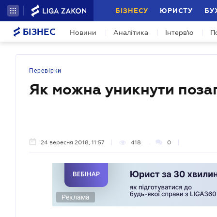
БІЗНЕСУ
ЮРИСТУ
БУ
БІЗНЕС
Новини
Аналітика
Інтерв'ю
П
Перевірки
Як можна уникнути поза
24 вересня 2018, 11:57
418
0
Реклама