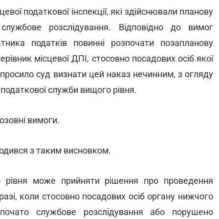
цевої податкової інспекції, які здійснювали планову
 службове розслідування. Відповідно до вимог
атника податків повинні розпочати позапланову
ерівник місцевої ДПІ, стосовно посадових осіб якої
просило суд визнати цей наказ нечинним, з огляду
 податкової служби вищого рівня.
озовні вимоги.
годився з таким висновком.
 рівня може прийняти рішення про проведення
разі, коли стосовно посадових осіб органу нижчого
озпочато службове розслідування або порушено