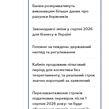
Банки розкриватимуть
виконавцям більше даних про
рахунки боржників
Законодавчі зміни у серпні 2026
для бізнесу в Україні
Головне за тиждень: державний
нагляд та регулювання
Кабмін продовжив пільговий
період для косметики без
техрегламенту, та реальний строк
значно коротший за заявлений
Перезавантаження строків
податкових перевірок після 1
серпня 2026 року: чи буде
обчислення строків давності "з