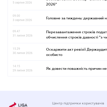
5 серпня 2026
2026"
09.00
Головне за тиждень: державний 
3 серпня 2026
09.47
Перезавантаження строків податк
31 липня 2026
обчислення строків давності "з ч
15.29
Оскаржити акт ревізії Держаудит
30 липня 2026
особисто
14.15
Як довести поважність причин н
29 липня 2026
Центр підтримки користувачів