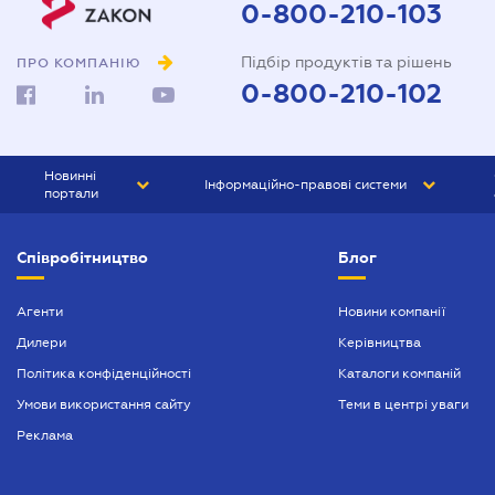
0-800-210-103
Підбір продуктів та рішень
ПРО КОМПАНІЮ
0-800-210-102
Новинні
Інформаційно-правові системи
портали
ЮРЛІГА
Право України
Співробітництво
Блог
БІЗНЕС
ГРАНД
БУХГАЛТЕР.ua
ПРАЙМ
Агенти
Новини компанії
Дилери
Керівництва
БУХГАЛТЕР ПРОФ
Політика конфіденційності
Каталоги компаній
ЮРИСТ ПРОФ
Умови використання сайту
Теми в центрі уваги
ЮРИСТ
Реклама
ПІДПРИЄМЕЦЬ