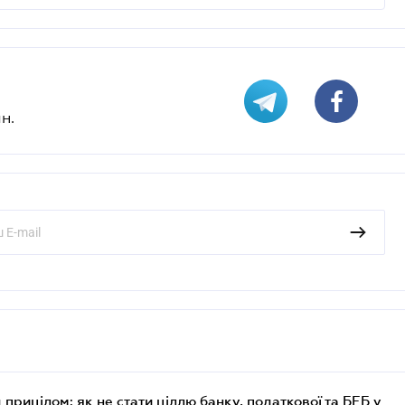
н.
 прицілом: як не стати ціллю банку, податкової та БЕБ у