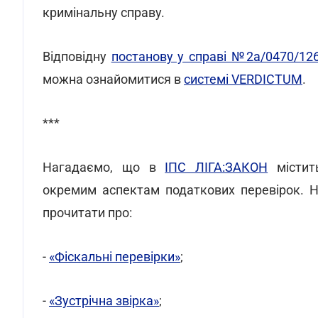
кримінальну справу.
Відповідну
постанову у справі №2а/0470/12
можна ознайомитися в
системі VERDICTUM
.
***
Нагадаємо, що в
ІПС ЛІГА:ЗАКОН
містить
окремим аспектам податкових перевірок. На
прочитати про:
-
«Фіскальні перевірки»
;
-
«Зустрічна звірка»
;