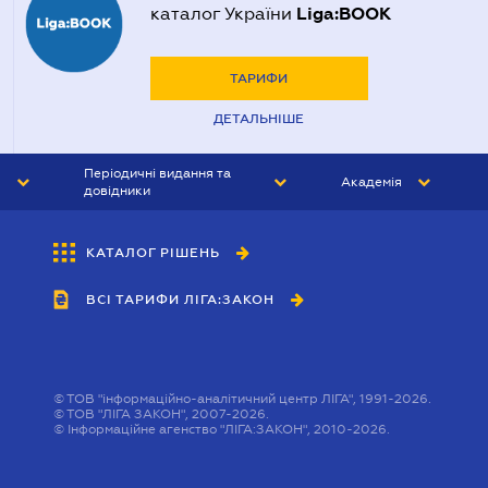
Liga:BOOK
каталог України
ТАРИФИ
ДЕТАЛЬНІШЕ
Періодичні видання та
Академія
довідники
ЮРИСТ&ЗАКОН
АКАДЕМІЯ ЛІГА:ЗАКОН
КАТАЛОГ РІШЕНЬ
БУХГАЛТЕР&ЗАКОН
ВСІ ТАРИФИ ЛІГА:ЗАКОН
ВІСНИК МСФЗ
ІНТЕРБУХ
ОСОБИСТИЙ ЕКСПЕРТ
©
ТОВ "інформаційно-аналітичний центр ЛІГА", 1991-2026.
©
ТОВ "ЛІГА ЗАКОН", 2007-2026.
©
Інформаційне агенство "ЛІГА:ЗАКОН", 2010-2026.