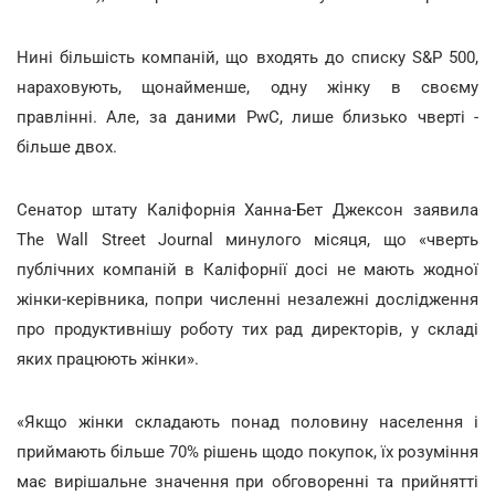
Нині більшість компаній, що входять до списку S&P 500,
нараховують, щонайменше, одну жінку в своєму
правлінні. Але, за даними PwC, лише близько чверті -
більше двох.
Сенатор штату Каліфорнія Ханна-Бет Джексон заявила
The Wall Street Journal минулого місяця, що «чверть
публічних компаній в Каліфорнії досі не мають жодної
жінки-керівника, попри численні незалежні дослідження
про продуктивнішу роботу тих рад директорів, у складі
яких працюють жінки».
«Якщо жінки складають понад половину населення і
приймають більше 70% рішень щодо покупок, їх розуміння
має вирішальне значення при обговоренні та прийнятті