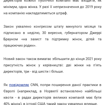
директорів кожної публічної компанії має входити, як
мінімум, одна жінка. У разі її непризначення до 2019 року
на компанію накладатиметься штраф.
Закон ухвалено конгресом штату минулого місяця та
підписано в неділю, 30 вересня, губернатором Джеррі
Брауном «на захист та підтримку жінок, дітей та
працюючих родин».
Новий закон також вимагає збільшити до кінця 2021 року
присутність жінок у керівництві: дві жінки на п'ять
директорів, три - від шести і більше.
Як
повідомляє
CNN, попри поширення даної практики в
Європі (наприклад, в Норвегії встановлено найбільші
квоти - в радах директорів великих компаній має бути
40% жінок), в історії США такий закон ухвалено вперше.