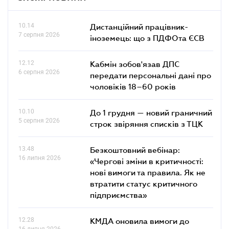
10.14
Дистанційний працівник-
7 серпня 2026
іноземець: що з ПДФОта ЄСВ
12.12
Кабмін зобов'язав ДПС
6 серпня 2026
передати персональні дані про
чоловіків 18–60 років
10.10
До 1 грудня — новий граничний
5 серпня 2026
строк звіряння списків з ТЦК
13.48
Безкоштовний вебінар:
16 липня 2026
«Чергові зміни в критичності:
нові вимоги та правила. Як не
втратити статус критичного
підприємства»
12.28
КМДА оновила вимоги до
16 липня 2026