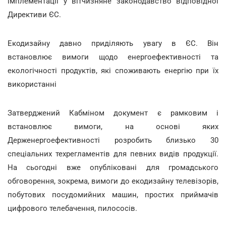
імплементації у вітчизняне законодавство відповідної
Директиви ЄС.
Екодизайну давно приділяють увагу в ЄС. Він
встановлює вимоги щодо енергоефективності та
екологічності продуктів, які споживають енергію при їх
використанні
Затверджений Кабміном документ є рамковим і
встановлює вимоги, на основі яких
Держенергоефективності розробить близько 30
спеціальних техрегламентів для певних видів продукції.
На сьогодні вже опубліковані для громадського
обговорення, зокрема, вимоги до екодизайну телевізорів,
побутових посудомийних машин, простих приймачів
цифрового телебачення, пилососів.