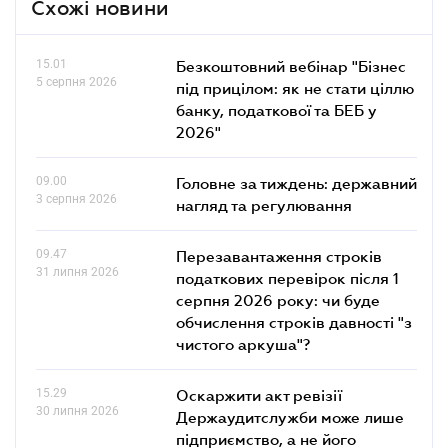
Схожі новини
15.01
Безкоштовний вебінар "Бізнес
5 серпня 2026
під прицілом: як не стати ціллю
банку, податкової та БЕБ у
2026"
09.00
Головне за тиждень: державний
3 серпня 2026
нагляд та регулювання
09.47
Перезавантаження строків
31 липня 2026
податкових перевірок після 1
серпня 2026 року: чи буде
обчислення строків давності "з
чистого аркуша"?
15.29
Оскаржити акт ревізії
30 липня 2026
Держаудитслужби може лише
підприємство, а не його