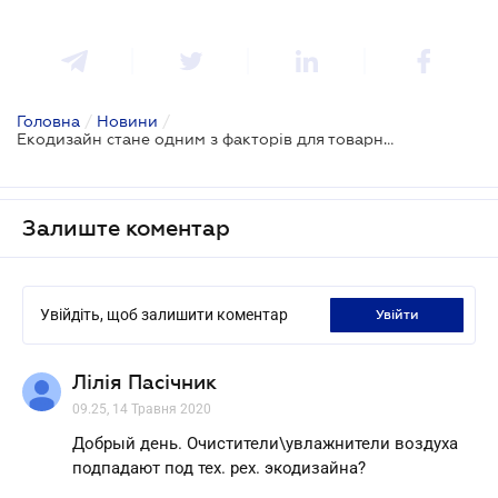
Головна
/
Новини
/
Екодизайн стане одним з факторів для товарних ринків
Залиште коментар
Увійдіть, щоб залишити коментар
увійти
Лілія Пасічник
09.25, 14 Травня 2020
Добрый день. Очистители\увлажнители воздуха
подпадают под тех. рех. экодизайна?