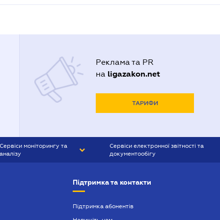
Реклама та PR
ligazakon.net
на
ТАРИФИ
Сервіси моніторингу та
Сервіси електронної звітності та
аналізу
документообігу
CONTR AGENT
Liga:REPORT
Підтримка та контакти
SMS-МАЯК
VERDICTUM
Підтримка абонентів