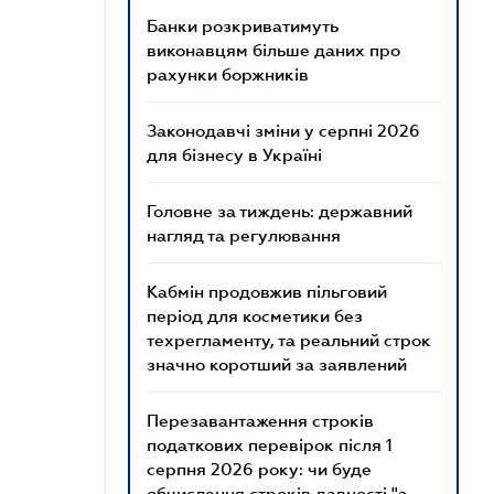
Банки розкриватимуть
виконавцям більше даних про
рахунки боржників
Законодавчі зміни у серпні 2026
для бізнесу в Україні
Головне за тиждень: державний
нагляд та регулювання
Кабмін продовжив пільговий
період для косметики без
техрегламенту, та реальний строк
значно коротший за заявлений
Перезавантаження строків
податкових перевірок після 1
серпня 2026 року: чи буде
обчислення строків давності "з