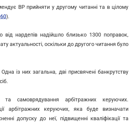
мендує ВР прийняти у другому читанні та в цілому
60
).
о від нардепів надійшло близько 1300 поправок,
ату актуальності, оскільки до другого читання було
Одна із них загальна, дві присвячені банкрутству
іб.
 та самоврядування арбітражних керуючих.
ції арбітражних керуючих, яка буде визначати
ненні допуску до неї, підвищенні кваліфікації та