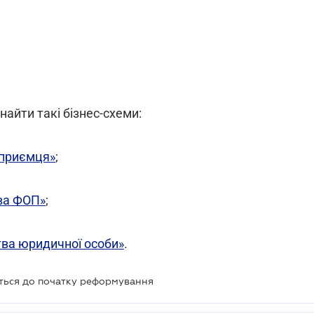
найти такі бізнес-схеми:
дприємця»
;
тва ФОП»
;
тва юридичної особи»
.
ться до початку реформування