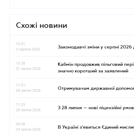
Схожі новини
10.01
Законодавчі зміни у серпні 2026 
3 серпня 2026
10.38
Кабмін продовжив пільговий пері
31 липня 2026
значно коротший за заявлений
17.01
Отримувачам державної допомоги
28 липня 2026
11.25
З 28 липня — нові ліцензійні умо
28 липня 2026
09.08
В Україні з'явиться Єдиний мисли
24 липня 2026