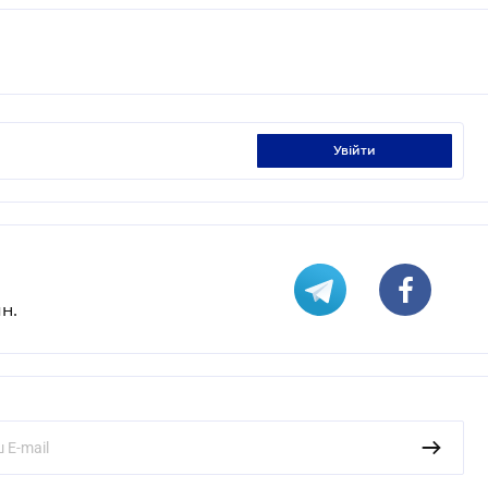
увійти
н.