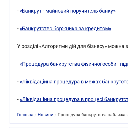
-
«Банкрут - майновий поручитель банку»
;
-
«Банкрутство боржника за кредитом»
.
У розділі «Алгоритми дій для бізнесу» можна з
-
«Процедура банкрутства фізичної особи - пі
-
«Ліквідаційна процедура в межах банкрутс
-
«Ліквідаційна процедура в процесі банкрутс
Головна
/
Новини
/
Процедура банкрутства наближає