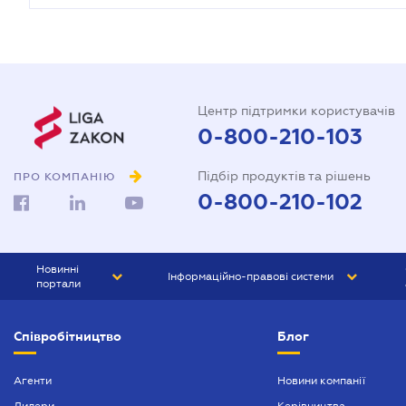
Центр підтримки користувачів
0-800-210-103
Підбір продуктів та рішень
ПРО КОМПАНІЮ
0-800-210-102
Новинні
Інформаційно-правові системи
портали
ЮРЛІГА
Право України
Співробітництво
Блог
БІЗНЕС
ГРАНД
БУХГАЛТЕР.ua
ПРАЙМ
Агенти
Новини компанії