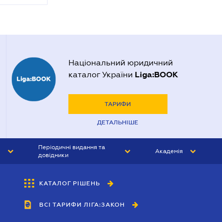
Національний юридичний
Liga:BOOK
каталог України
ТАРИФИ
ДЕТАЛЬНІШЕ
Періодичні видання та
Академія
довідники
ЮРИСТ&ЗАКОН
АКАДЕМІЯ ЛІГА:ЗАКОН
КАТАЛОГ РІШЕНЬ
БУХГАЛТЕР&ЗАКОН
ВСІ ТАРИФИ ЛІГА:ЗАКОН
ВІСНИК МСФЗ