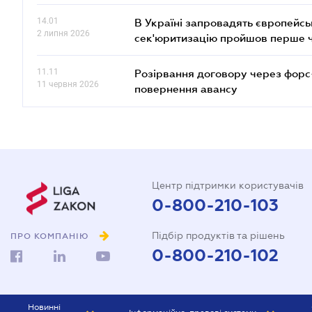
14.01
В Україні запровадять європейсь
2 липня 2026
сек'юритизацію пройшов перше 
11.11
Розірвання договору через форс
11 червня 2026
повернення авансу
Центр підтримки користувачів
0-800-210-103
Підбір продуктів та рішень
ПРО КОМПАНІЮ
0-800-210-102
Новинні