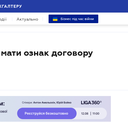
ХГАЛТЕРУ
одії
Актуально
Бізнес під час війни
н мати ознак договору