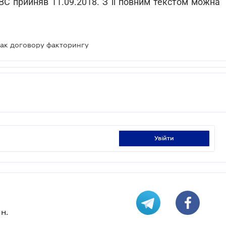
ВС прийняв 11.09.2018. З її повним текстом можна
нак договору факторингу
увійти
н.