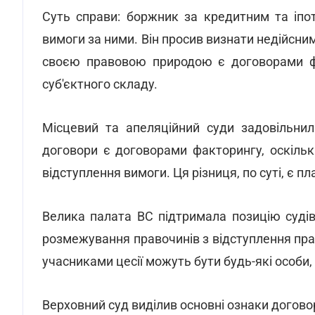
Суть справи: боржник за кредитним та іпо
вимоги за ними. Він просив визнати недійсним
своєю правовою природою є договорами фа
суб'єктного складу.
Місцевий та апеляційний суди задовільнил
договори є договорами факторингу, оскіль
відступлення вимоги. Ця різниця, по суті, є п
Велика палата ВС підтримала позицію судів
розмежування правочинів з відступлення прав
учасниками цесії можуть бути будь-які особи,
Верховний суд виділив основні ознаки догово