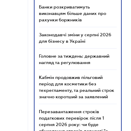
Банки розкриватимуть
виконавцям більше даних про
рахунки боржників
Законодавчі зміни у серпні 2026
для бізнесу в Україні
Головне за тиждень: державний
нагляд та регулювання
Кабмін продовжив пільговий
період для косметики без
техрегламенту, та реальний строк
значно коротший за заявлений
Перезавантаження строків
податкових перевірок після 1
серпня 2026 року: чи буде
обчислення строків давності "з