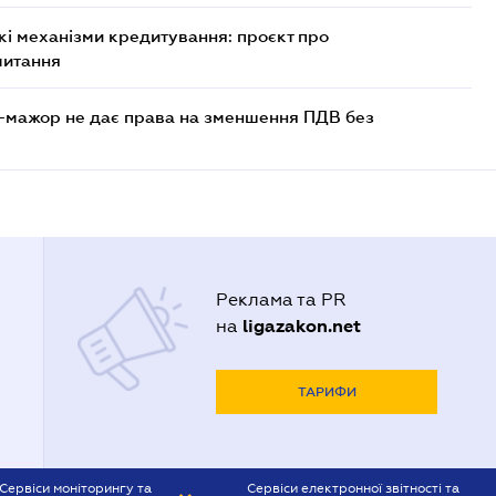
кі механізми кредитування: проєкт про
читання
-мажор не дає права на зменшення ПДВ без
Реклама та PR
ligazakon.net
на
ТАРИФИ
Сервіси моніторингу та
Сервіси електронної звітності та