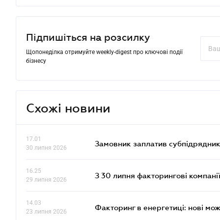
Підпишіться на розсилку
Щопонеділка отримуйте weekly-digest про ключові події
бізнесу
Схожі новини
17.01
Замовник заплатив субпідрядник
30 липня 2026
16.25
З 30 липня факторингові компані
29 липня 2026
14.03
Факторинг в енергетиці: нові мож
23 липня 2026