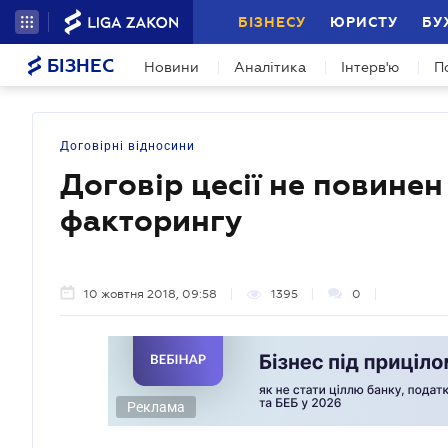
БІЗНЕСУ
ЮРИСТУ
БУ
БІЗНЕС
Новини
Аналітика
Інтерв'ю
П
Договірні відносини
Договір цесії не повине
факторингу
10 жовтня 2018, 09:58
1395
0
Реклама