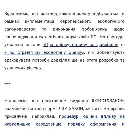
Відзначимо, що розгляд законопроекту відбувається в
рамках імплементації європейського екологічного
законодавства та виконання зобов'язань щодо
запровадження екологічних норм країн ЄС. На сьогодні
ухвалено закони
«Про оцінку впливу на довкілля»
та
«Про стратегічну екологічну оцінку»
, які зобов'язують
враховувати потреби довкілля ще на етапі розробки та
ухвалення рішень.
***
Нагадаємо, що електронне видання ЮРИСТ&ЗАКОН,
розміщене на платформі ЛІГА:ЗАКОН, містить матеріали,
присвячені, наприклад,
процедурі оцінки впливу на
навколишнє середовище
,
порядку оформлення й