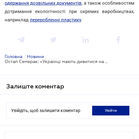
одержання дозвільних документів
, а також особливостям
дотримання екологічності при окремих виробництвах,
наприклад
переробленні пластику
.
Головна
/
Новини
/
Остап Семерак: «Українці мають дивитися на життя крізь екологічну призму»
Залиште коментар
Увійдіть, щоб залишити коментар
увійти