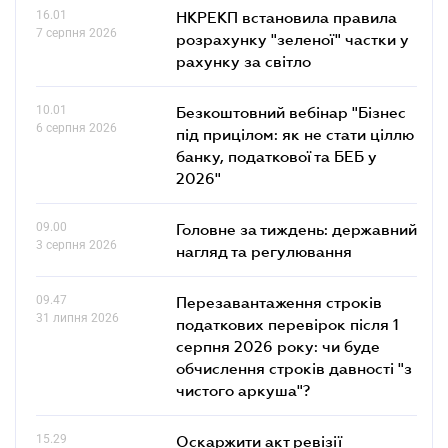
16.01
НКРЕКП встановила правила
7 серпня 2026
розрахунку "зеленої" частки у
рахунку за світло
10.01
Безкоштовний вебінар "Бізнес
6 серпня 2026
під прицілом: як не стати ціллю
банку, податкової та БЕБ у
2026"
09.00
Головне за тиждень: державний
3 серпня 2026
нагляд та регулювання
09.47
Перезавантаження строків
31 липня 2026
податкових перевірок після 1
серпня 2026 року: чи буде
обчислення строків давності "з
чистого аркуша"?
15.29
Оскаржити акт ревізії