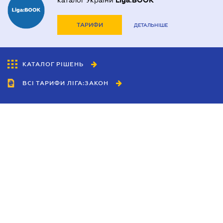
каталог України
Liga:BOOK
ТАРИФИ
ДЕТАЛЬНІШЕ
КАТАЛОГ РІШЕНЬ
ВСІ ТАРИФИ ЛІГА:ЗАКОН
Співробітництво
Агенти
Дилери
Політика конфіденційності
Умови використання сайту
Реклама
Блог