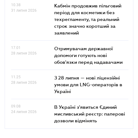
10.38
Кабмін продовжив пільговий
31 липня 2026
період для косметики без
техрегламенту, та реальний
строк значно коротший за
заявлений
17.01
Отримувачам державної
28 липня 2026
допомоги готують нові
обов'язки перед надавачами
11.25
З 28 липня — нові ліцензійні
28 липня 2026
умови для LNG-операторів в
Україні
09.08
В Україні з'явиться Єдиний
24 липня 2026
мисливський реєстр: паперові
дозволи відмінять