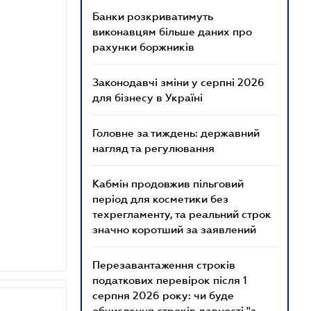
Банки розкриватимуть
виконавцям більше даних про
рахунки боржників
Законодавчі зміни у серпні 2026
для бізнесу в Україні
Головне за тиждень: державний
нагляд та регулювання
Кабмін продовжив пільговий
період для косметики без
техрегламенту, та реальний строк
значно коротший за заявлений
Перезавантаження строків
податкових перевірок після 1
серпня 2026 року: чи буде
обчислення строків давності "з