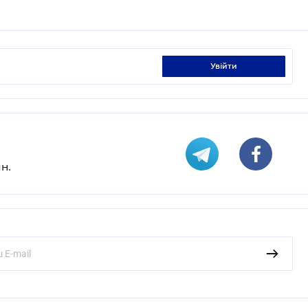
увійти
н.