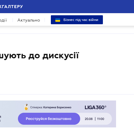
ХГАЛТЕРУ
одії
Актуально
Бізнес під час війни
шують до дискусії