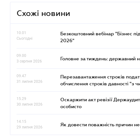
Схожі новини
10.01
Безкоштовний вебінар "Бізнес під
Сьогодні
2026"
09.00
Головне за тиждень: державний 
3 серпня 2026
09.47
Перезавантаження строків податк
31 липня 2026
обчислення строків давності "з ч
15.29
Оскаржити акт ревізії Держаудит
30 липня 2026
особисто
14.15
Як довести поважність причин н
29 липня 2026