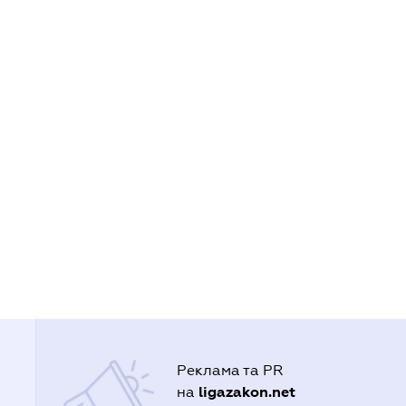
Реклама та PR
ligazakon.net
на