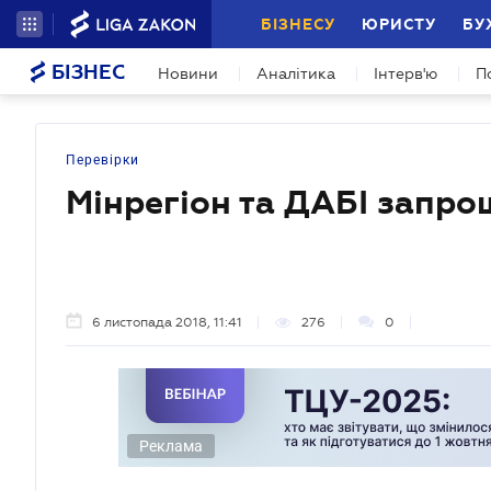
БІЗНЕСУ
ЮРИСТУ
БУ
БІЗНЕС
Новини
Аналітика
Інтерв'ю
П
Перевірки
Мінрегіон та ДАБІ запро
6 листопада 2018, 11:41
276
0
Реклама