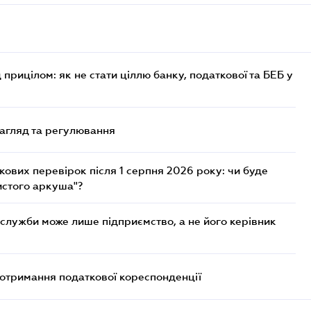
 прицілом: як не стати ціллю банку, податкової та БЕБ у
нагляд та регулювання
ових перевірок після 1 серпня 2026 року: чи буде
истого аркуша"?
служби може лише підприємство, а не його керівник
еотримання податкової кореспонденції