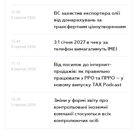
17.00
ВС захистив експортера олії
5 серпня 2026
від донарахувань за
трансфертним ціноутворенням
15.44
З 1 січня 2027 в чеку за
4 серпня 2026
телефон вимагатимуть IMEI
11.11
Від посилок до інтернет-
4 серпня 2026
продажів: як правильно
працювати з РРО та ПРРО – у
новому випуску TAX Podcast
15.39
Зміни у формі звіту про
3 серпня 2026
контрольовані іноземні
компанії стосуються всіх
контролюючих осіб