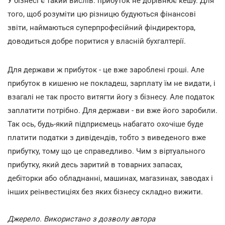
У бізнесі є такий вислів: прибуток не дорівнює кешу. Для
того, щоб розуміти цю різницю будуються фінансові
звіти, наймаються суперпрофесійний фіндиректора,
доводиться добре поритися у власній бухгалтерії.
Для держави ж прибуток - це вже зароблені гроші. Але
прибуток в кишеню не покладеш, зарплату їм не видати, і
взагалі не так просто витягти йогу з бізнесу. Але податок
заплатити потрібно. Для держави - ви вже його заробили.
Так ось, будь-який підприємець набагато охочіше буде
платити податки з дивідендів, тобто з виведеного вже
прибутку, тому що це справедливо. Чим з віртуального
прибутку, який десь заритий в товарних запасах,
дебіторки або обладнанні, машинах, магазинах, заводах і
інших реінвестиціях без яких бізнесу складно вижити.
Джерело
. Використано з дозволу автора