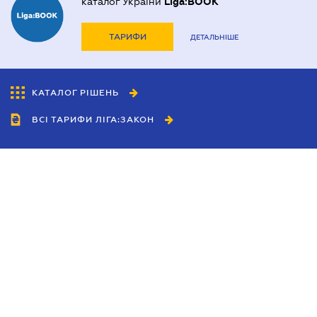
каталог України
Liga:BOOK
ТАРИФИ
ДЕТАЛЬНІШЕ
КАТАЛОГ РІШЕНЬ
ВСІ ТАРИФИ ЛІГА:ЗАКОН
Співробітництво
Агенти
Дилери
Політика конфіденційності
Умови використання сайту
Реклама
Блог