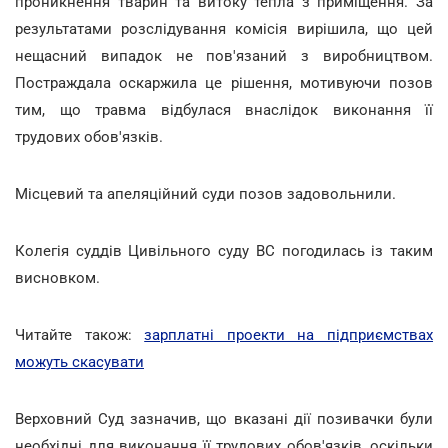
проникнення тварин та витоку тепла з приміщення. За
результатами розслідування комісія вирішила, що цей
нещасний випадок не пов'язаний з виробництвом.
Постраждала оскаржила це рішення, мотивуючи позов
тим, що травма відбулася внаслідок виконання її
трудових обов'язків.
Місцевий та апеляційний суди позов задовольнили.
Колегія суддів Цивільного суду ВС погодилась із таким
висновком.
Читайте також:
зарплатні проекти на підприємствах
можуть скасувати
Верховний Суд зазначив, що вказані дії позивачки були
необхідні для виконання її трудових обов'язків, оскільки