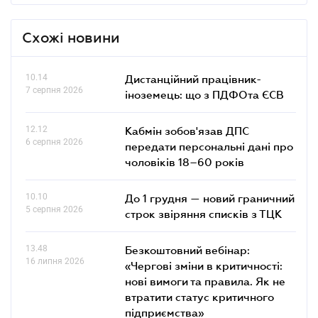
Схожі новини
10.14
Дистанційний працівник-
7 серпня 2026
іноземець: що з ПДФОта ЄСВ
12.12
Кабмін зобов'язав ДПС
6 серпня 2026
передати персональні дані про
чоловіків 18–60 років
10.10
До 1 грудня — новий граничний
5 серпня 2026
строк звіряння списків з ТЦК
13.48
Безкоштовний вебінар:
16 липня 2026
«Чергові зміни в критичності:
нові вимоги та правила. Як не
втратити статус критичного
підприємства»