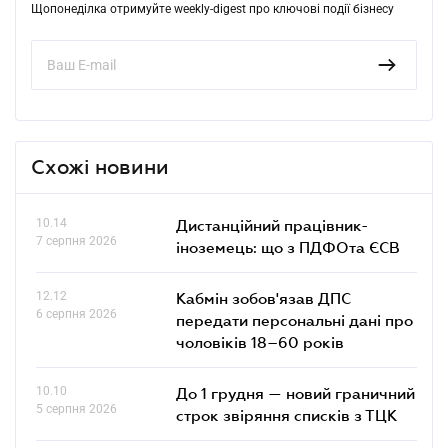
Щопонеділка отримуйте weekly-digest про ключові події бізнесу
Схожі новини
10.14
Дистанційний працівник-
7 серпня 2026
іноземець: що з ПДФОта ЄСВ
12.12
Кабмін зобов'язав ДПС
6 серпня 2026
передати персональні дані про
чоловіків 18–60 років
10.10
До 1 грудня — новий граничний
5 серпня 2026
строк звіряння списків з ТЦК