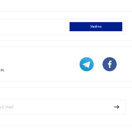
увійти
н.