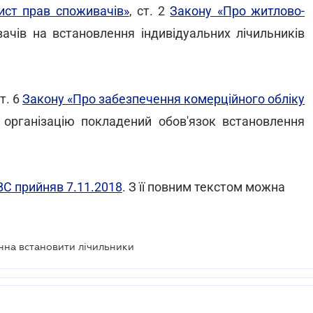
ист прав споживачів»
, ст. 2
Закону «Про житлово-
ачів на встановлення індивідуальних лічильників
т. 6
Закону «Про забезпечення комерційного обліку
у організацію покладений обов'язок встановлення
С прийняв 7.11.2018
. З її повним текстом можна
нна встановити лічильники