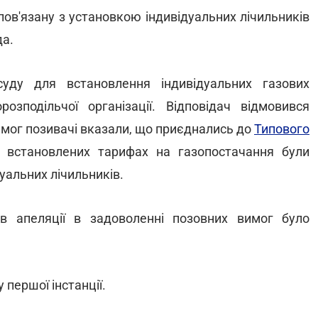
пов'язану з установкою індивідуальних лічильників
да.
уду для встановлення індивідуальних газових
озподільчої організації. Відповідач відмовився
имог позивачі вказали, що приєднались до
Типового
у встановлених тарифах на газопостачання були
уальних лічильників.
в апеляції в задоволенні позовних вимог було
 першої інстанції.