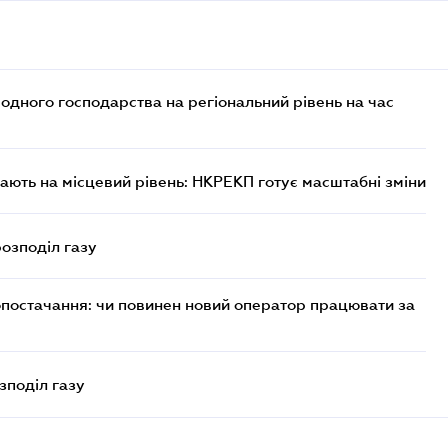
дного господарства на регіональний рівень на час
ють на місцевий рівень: НКРЕКП готує масштабні зміни
розподіл газу
опостачання: чи повинен новий оператор працювати за
зподіл газу