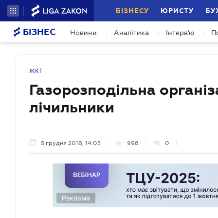
БІЗНЕСУ
ЮРИСТУ
БУ
БІЗНЕС
Новини
Аналітика
Інтерв'ю
П
ЖКГ
Газорозподільна організ
лічильники
5 грудня 2018, 14:05
998
0
Реклама