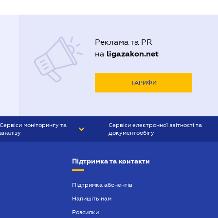
Реклама та PR
ligazakon.net
на
ТАРИФИ
Сервіси моніторингу та
Сервіси електронної звітності та
аналізу
документообігу
CONTR AGENT
Liga:REPORT
Підтримка та контакти
SMS-МАЯК
VERDICTUM
Підтримка абонентів
Напишіть нам
SEMANTRUM
Розсилки
SMS-МАЯК ІПОТЕКА