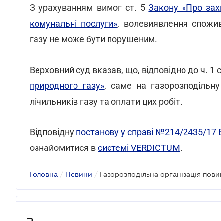
З урахуванням вимог ст. 5
Закону «Про зах
комунальні послуги»
, волевиявлення спожив
газу не може бути порушеним.
Верховний суд вказав, що, відповідно до ч. 1 с
природного газу»
, саме на газорозподільн
лічильників газу та оплати цих робіт.
Відповідну
постанову у справі №214/2435/17
В
ознайомитися в
системі VERDICTUM
.
Головна
/
Новини
/
Газорозподільна організація пови