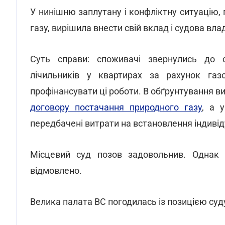
У нинішню заплутану і конфліктну ситуацію, 
газу, вирішила внести свій вклад і судова вла
Суть справи: споживачі звернулись до с
лічильників у квартирах за рахунок газор
профінансувати ці роботи. В обґрунтування в
договору постачання природного газу
, а 
передбачені витрати на встановлення індивід
Місцевий суд позов задовольнив. Однак 
відмовлено.
Велика палата ВС погодилась із позицією суду