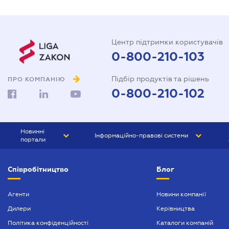
Центр підтримки користувачів
0-800-210-103
Підбір продуктів та рішень
ПРО КОМПАНІЮ
0-800-210-102
Новинні
Інформаційно-правові системи
портали
ЮРЛІГА
Право України
Співробітництво
Блог
БІЗНЕС
ГРАНД
БУХГАЛТЕР.ua
ПРАЙМ
Агенти
Новини компанії
Дилери
Керівництва
БУХГАЛТЕР ПРОФ
Політика конфіденційності
Каталоги компаній
ЮРИСТ ПРОФ