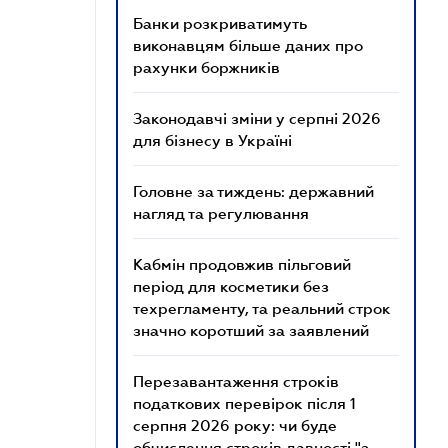
Банки розкриватимуть
виконавцям більше даних про
рахунки боржників
Законодавчі зміни у серпні 2026
для бізнесу в Україні
Головне за тиждень: державний
нагляд та регулювання
Кабмін продовжив пільговий
період для косметики без
техрегламенту, та реальний строк
значно коротший за заявлений
Перезавантаження строків
податкових перевірок після 1
серпня 2026 року: чи буде
обчислення строків давності "з