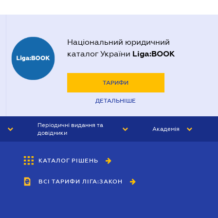
Національний юридичний
Liga:BOOK
каталог України
ТАРИФИ
ДЕТАЛЬНІШЕ
Періодичні видання та
Академія
довідники
ЮРИСТ&ЗАКОН
АКАДЕМІЯ ЛІГА:ЗАКОН
КАТАЛОГ РІШЕНЬ
БУХГАЛТЕР&ЗАКОН
ВСІ ТАРИФИ ЛІГА:ЗАКОН
ВІСНИК МСФЗ
ІНТЕРБУХ
ОСОБИСТИЙ ЕКСПЕРТ