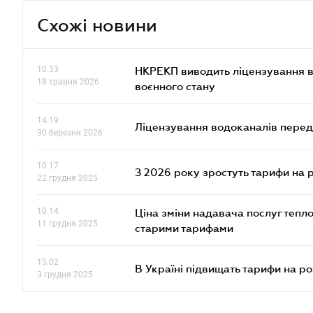
Схожі новини
10.33
НКРЕКП виводить ліцензування во
18 травня 2026
воєнного стану
14.19
Ліцензування водоканалів переда
30 березня 2026
10.17
З 2026 року зростуть тарифи на 
22 грудня 2025
10.14
Ціна зміни надавача послуг тепл
11 грудня 2025
старими тарифами
15.02
В Україні підвищать тарифи на ро
3 грудня 2025