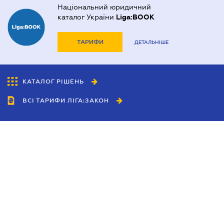
Національний юридичний
каталог України
Liga:BOOK
ТАРИФИ
ДЕТАЛЬНІШЕ
КАТАЛОГ РІШЕНЬ
ВСІ ТАРИФИ ЛІГА:ЗАКОН
Співробітництво
Агенти
Дилери
Політика конфіденційності
Умови використання сайту
Реклама
Блог