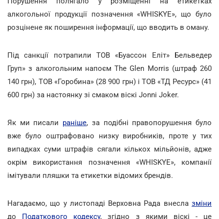
Порушення полягало у розміщенні на етикетках
алкогольної продукції позначення «WHISKYE», що було
розцінене як поширення інформації, що вводить в оману.
Під санкції потрапили ТОВ «Буассон Еліт» Бельведер
Груп» з алкогольним напоєм The Glen Morris (штраф 260
140 грн), ТОВ «Горобина» (28 900 грн) і ТОВ «ТД Ресурс» (41
600 грн) за настоянку зі смаком віскі Jonni Joker.
Як ми писали
раніше
, за подібні правопорушення було
вже було оштрафовано низку виробників, проте у тих
випадках суми штрафів сягали кількох мільйонів, адже
окрім використання позначення «WHISKYE», компанії
імітували пляшки та етикетки відомих брендів.
Нагадаємо, що у листопаді Верховна Рада внесла
зміни
до
Податкового кодексу
, згідно з якими віскі - це