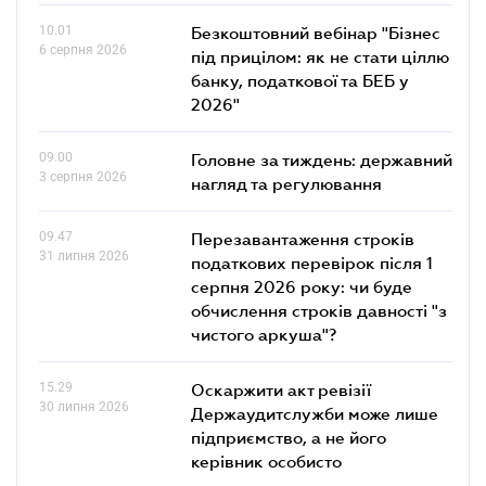
10.01
Безкоштовний вебінар "Бізнес
6 серпня 2026
під прицілом: як не стати ціллю
банку, податкової та БЕБ у
2026"
09.00
Головне за тиждень: державний
3 серпня 2026
нагляд та регулювання
09.47
Перезавантаження строків
31 липня 2026
податкових перевірок після 1
серпня 2026 року: чи буде
обчислення строків давності "з
чистого аркуша"?
15.29
Оскаржити акт ревізії
30 липня 2026
Держаудитслужби може лише
підприємство, а не його
керівник особисто