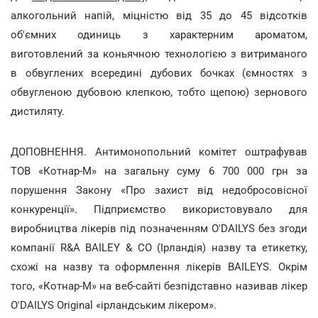
алкогольний напій, міцністю від 35 до 45 відсотків
об'ємних одиниць з характерним ароматом,
виготовлений за коньячною технологією з витриманого
в обвуглених всередині дубових бочках (ємностях з
обвугленою дубовою клепкою, тобто щепою) зернового
дистиляту.
ДОПОВНЕННЯ. Антимонопольний комітет оштрафував
ТОВ «Котнар-М» на загальну суму 6 700 000 грн за
порушення Закону «Про захист від недобросовісної
конкуренції». Підприємство використовувало для
виробництва лікерів під позначенням O'DAILYS без згоди
компанії R&A BAILEY & CO (Ірландія) назву та етикетку,
схожі на назву та оформлення лікерів BAILEYS. Окрім
того, «Котнар-М» на веб-сайті безпідставно називав лікер
O'DAILYS Original «ірландським лікером».