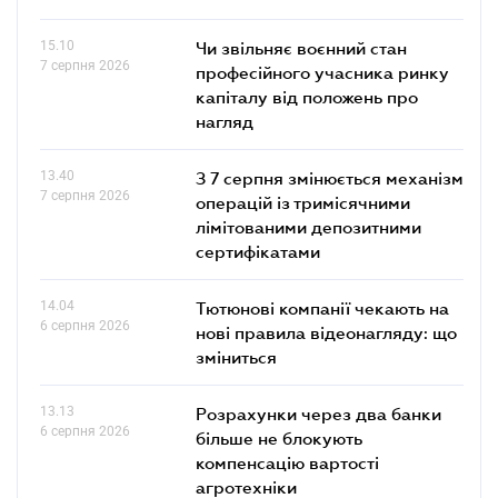
15.10
Чи звільняє воєнний стан
7 серпня 2026
професійного учасника ринку
капіталу від положень про
нагляд
13.40
З 7 серпня змінюється механізм
7 серпня 2026
операцій із тримісячними
лімітованими депозитними
сертифікатами
14.04
Тютюнові компанії чекають на
6 серпня 2026
нові правила відеонагляду: що
зміниться
13.13
Розрахунки через два банки
6 серпня 2026
більше не блокують
компенсацію вартості
агротехніки