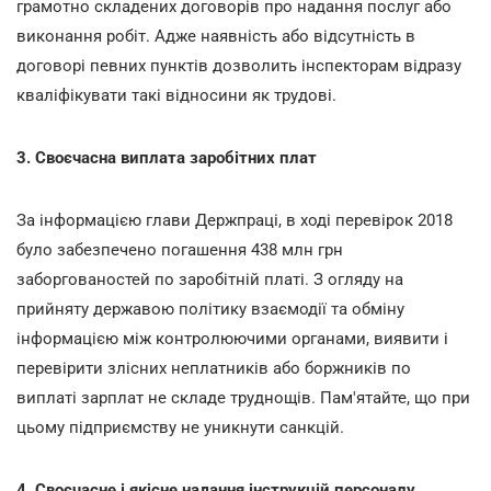
грамотно складених договорів про надання послуг або
виконання робіт. Адже наявність або відсутність в
договорі певних пунктів дозволить інспекторам відразу
кваліфікувати такі відносини як трудові.
3. Своєчасна виплата заробітних плат
За інформацією глави Держпраці, в ході перевірок 2018
було забезпечено погашення 438 млн грн
заборгованостей по заробітній платі. З огляду на
прийняту державою політику взаємодії та обміну
інформацією між контролюючими органами, виявити і
перевірити злісних неплатників або боржників по
виплаті зарплат не складе труднощів. Пам'ятайте, що при
цьому підприємству не уникнути санкцій.
4. Своєчасне і якісне надання інструкцій персоналу