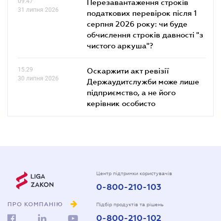
09.47
Перезавантаження строків
31 липня 2026
податкових перевірок після 1
серпня 2026 року: чи буде
обчислення строків давності "з
чистого аркуша"?
15.29
Оскаржити акт ревізії
30 липня 2026
Держаудитслужби може лише
підприємство, а не його
керівник особисто
Центр підтримки користувачів
0-800-210-103
ПРО КОМПАНІЮ
Підбір продуктів та рішень
0-800-210-102