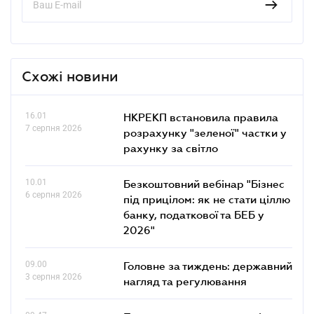
Схожі новини
16.01
НКРЕКП встановила правила
7 серпня 2026
розрахунку "зеленої" частки у
рахунку за світло
10.01
Безкоштовний вебінар "Бізнес
6 серпня 2026
під прицілом: як не стати ціллю
банку, податкової та БЕБ у
2026"
09.00
Головне за тиждень: державний
3 серпня 2026
нагляд та регулювання