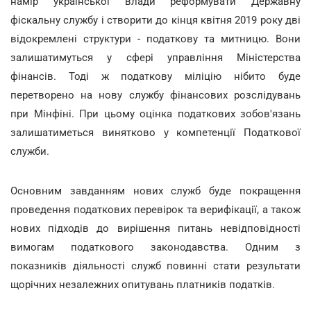
намір української влади реформувати Державну
фіскальну службу і створити до кінця квітня 2019 року дві
відокремлені структури - податкову та митницю. Вони
залишатимуться у сфері управління Міністерства
фінансів. Тоді ж податкову міліцію нібито буде
перетворено на нову службу фінансових розслідувань
при Мінфіні. При цьому оцінка податкових зобов'язань
залишатиметься винятково у компетенції Податкової
служби.
Основним завданням нових служб буде покращення
проведення податкових перевірок та верифікації, а також
нових підходів до вирішення питань невідповідності
вимогам податкового законодавства. Одним з
показників діяльності служб повинні стати результати
щорічних незалежних опитувань платників податків.