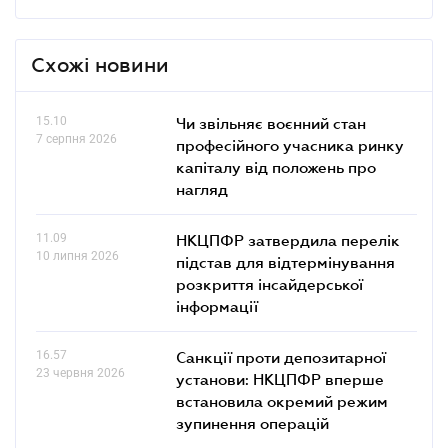
Схожі новини
15.10
Чи звільняє воєнний стан
7 серпня 2026
професійного учасника ринку
капіталу від положень про
нагляд
11.09
НКЦПФР затвердила перелік
10 липня 2026
підстав для відтермінування
розкриття інсайдерської
інформації
16.57
Санкції проти депозитарної
23 червня 2026
установи: НКЦПФР вперше
встановила окремий режим
зупинення операцій