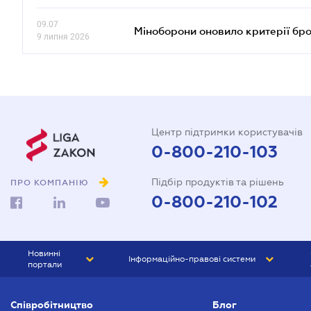
09.07
Міноборони оновило критерії бр
9 липня 2026
Центр підтримки користувачів
0-800-210-103
Підбір продуктів та рішень
ПРО КОМПАНІЮ
0-800-210-102
Новинні
Інформаційно-правові системи
портали
ЮРЛІГА
Право України
Співробітництво
Блог
БІЗНЕС
ГРАНД