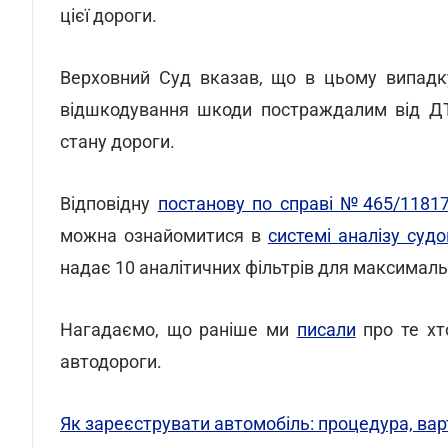
цієї дороги.
Верховний Суд вказав, що в цьому випадку
відшкодування шкоди постраждалим від ДТ
стану дороги.
Відповідну
постанову по справі №465/11817
можна ознайомитися в
системі аналізу су
надає 10 аналітичних фільтрів для максималь
Нагадаємо, що раніше ми
писали
про те хт
автодороги.
Як зареєструвати автомобіль: процедура, вар