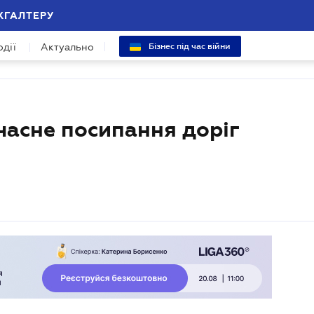
ХГАЛТЕРУ
одії
Актуально
Бізнес під час війни
єчасне посипання доріг