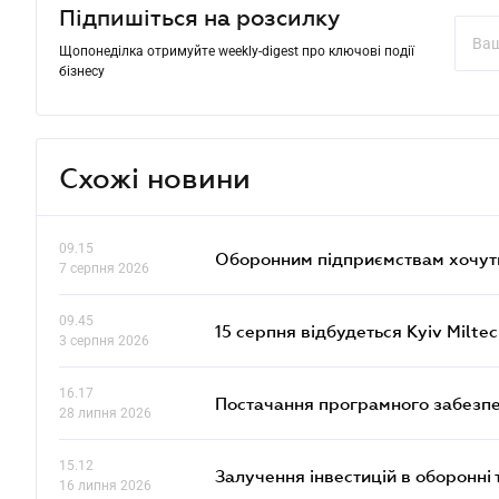
Підпишіться на розсилку
Щопонеділка отримуйте weekly-digest про ключові події
бізнесу
Схожі новини
09.15
Оборонним підприємствам хочуть
7 серпня 2026
09.45
15 серпня відбудеться Kyiv Milte
3 серпня 2026
16.17
Постачання програмного забезпе
28 липня 2026
15.12
Залучення інвестицій в оборонні 
16 липня 2026