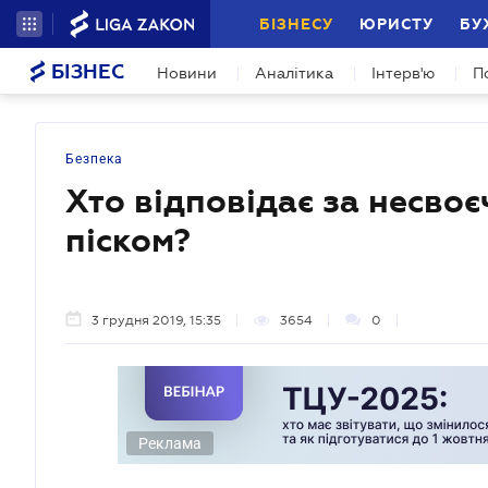
БІЗНЕСУ
ЮРИСТУ
БУ
БІЗНЕС
Новини
Аналітика
Інтерв'ю
П
Безпека
Хто відповідає за несво
піском?
3 грудня 2019, 15:35
3654
0
Реклама