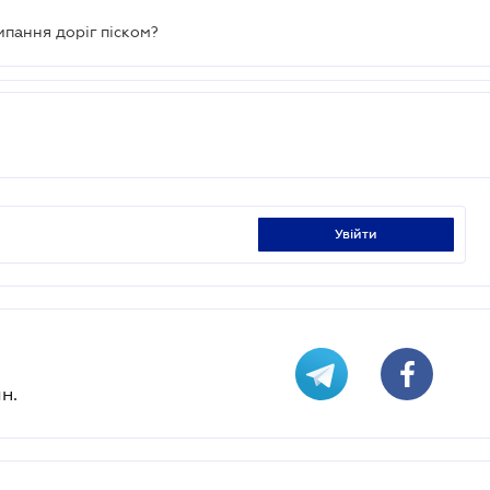
ипання доріг піском?
увійти
н.