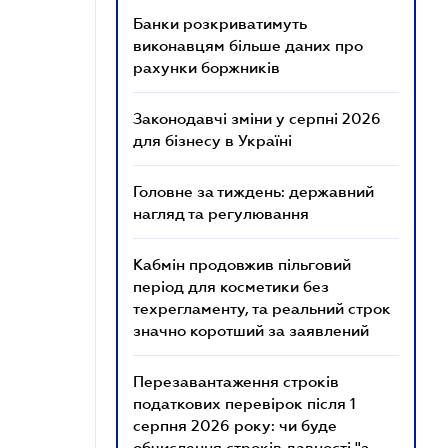
Банки розкриватимуть
виконавцям більше даних про
рахунки боржників
Законодавчі зміни у серпні 2026
для бізнесу в Україні
Головне за тиждень: державний
нагляд та регулювання
Кабмін продовжив пільговий
період для косметики без
техрегламенту, та реальний строк
значно коротший за заявлений
Перезавантаження строків
податкових перевірок після 1
серпня 2026 року: чи буде
обчислення строків давності "з