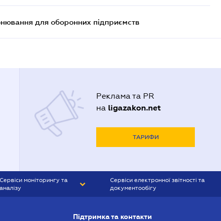
онювання для оборонних підприємств
Реклама та PR
ligazakon.net
на
ТАРИФИ
Сервіси моніторингу та
Сервіси електронної звітності та
аналізу
документообігу
CONTR AGENT
Liga:REPORT
Підтримка та контакти
SMS-МАЯК