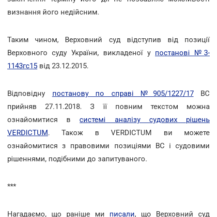
визнання його недійсним.
Таким чином, Верховний суд відступив від позиції
Верховного суду України, викладеної у
постанові №3-
1143гс15
від 23.12.2015.
Відповідну
постанову по справі №905/1227/17
ВС
прийняв 27.11.2018. З її повним текстом можна
ознайомитися в
системі аналізу судових рішень
VERDICTUM
. Також в VERDICTUM ви можете
ознайомитися з правовими позиціями ВС і судовими
рішеннями, подібними до запитуваного.
***
Нагадаємо, що раніше ми
писали
, що Верховний суд