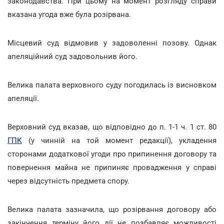
законодавства. При цьому на момент розгляду справи
вказана угода вже була розірвана.
Місцевий суд відмовив у задоволенні позову. Однак
апеляційний суд задовольнив його.
Велика палата верховного суду погодилась із висновком
апеляції.
Верховний суд вказав, що відповідно до п. 1-1 ч. 1 ст. 80
ГПК
(у чинній на той момент редакції), укладення
сторонами додаткової угоди про припинення договору та
повернення майна не припиняє провадження у справі
через відсутність предмета спору.
Велика палата зазначила, що розірвання договору або
закінчення терміну його дії не позбавляє можливості