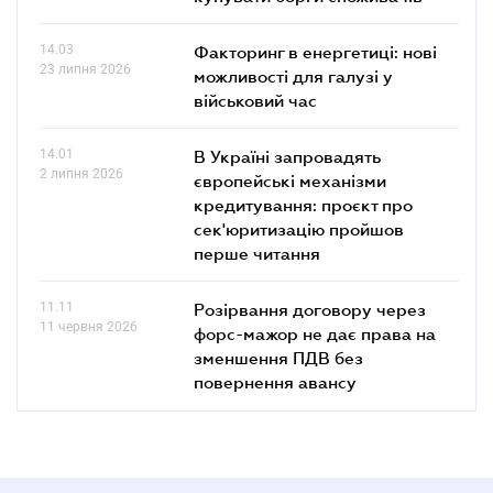
14.03
Факторинг в енергетиці: нові
23 липня 2026
можливості для галузі у
військовий час
14.01
В Україні запровадять
2 липня 2026
європейські механізми
кредитування: проєкт про
сек'юритизацію пройшов
перше читання
11.11
Розірвання договору через
11 червня 2026
форс-мажор не дає права на
зменшення ПДВ без
повернення авансу