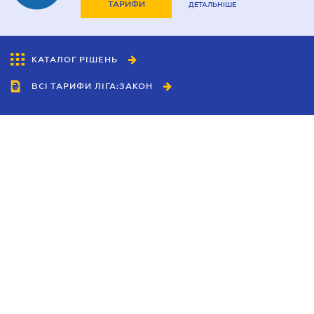
ТАРИФИ
ДЕТАЛЬНІШЕ
КАТАЛОГ РІШЕНЬ
ВСІ ТАРИФИ ЛІГА:ЗАКОН
Співробітництво
Агенти
Дилери
Політика конфіденційності
Умови використання сайту
Реклама
Блог
Новини компанії
Керівництва