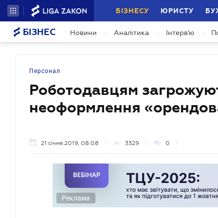
БІЗНЕСУ
ЮРИСТУ
БУ
БІЗНЕС
Новини
Аналітика
Інтерв'ю
П
Персонал
Роботодавцям загрожуют
неоформлення «орендов
21 січня 2019, 08:08
3329
0
Реклама