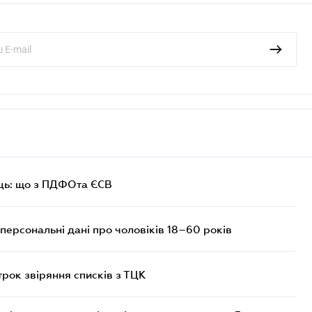
ць: що з ПДФОта ЄСВ
персональні дані про чоловіків 18–60 років
трок звіряння списків з ТЦК