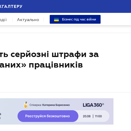
ХГАЛТЕРУ
одії
Актуально
Бізнес під час війни
ь серйозні штрафи за
аних» працівників