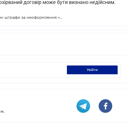
озірваний договір може бути визнано недійсним.
Роботодавцям загрожують серйозні штрафи за неоформлення «орендованих» працівників
увійти
н.