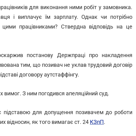
рацівників для виконання ними робіт у замовника.
вця і виплачує їм зарплату. Однак чи потрібно
 цими працівниками? Ствердна відповідь на це
 оскаржив постанову Держпраці про накладення
тивована тим, що позивач не уклав трудовий договір
підставі договору аутстаффінгу.
х вимог. З ним погодився апеляційний суд.
 є підставою для допущення позивачем до роботи
х відносин, як того вимагає ст. 24
КЗпП
.