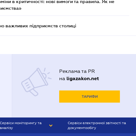
міни в критичності: нові вимоги та правила. Як не
риємства»
о важливих підприємств столиці
Реклама та PR
ligazakon.net
на
ТАРИФИ
Сервіси моніторингу та
Сервіси електронної звітності та
аналізу
документообігу