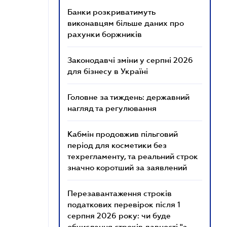
Банки розкриватимуть
виконавцям більше даних про
рахунки боржників
Законодавчі зміни у серпні 2026
для бізнесу в Україні
Головне за тиждень: державний
нагляд та регулювання
Кабмін продовжив пільговий
період для косметики без
техрегламенту, та реальний строк
значно коротший за заявлений
Перезавантаження строків
податкових перевірок після 1
серпня 2026 року: чи буде
обчислення строків давності "з