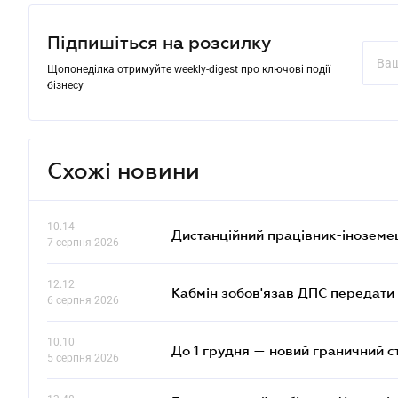
Підпишіться на розсилку
Щопонеділка отримуйте weekly-digest про ключові події
бізнесу
Схожі новини
10.14
Дистанційний працівник-іноземе
7 серпня 2026
12.12
Кабмін зобов'язав ДПС передати 
6 серпня 2026
10.10
До 1 грудня — новий граничний с
5 серпня 2026