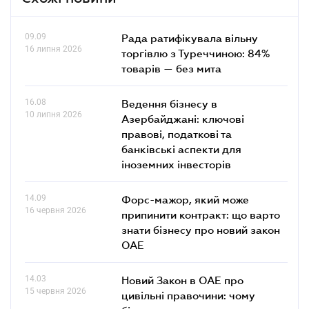
09.09
Рада ратифікувала вільну
16 липня 2026
торгівлю з Туреччиною: 84%
товарів — без мита
16.08
Ведення бізнесу в
10 липня 2026
Азербайджані: ключові
правові, податкові та
банківські аcпекти для
іноземних інвесторів
14.09
Форс-мажор, який може
16 червня 2026
припинити контракт: що варто
знати бізнесу про новий закон
ОАЕ
14.03
Новий Закон в ОАЕ про
15 червня 2026
цивільні правочини: чому