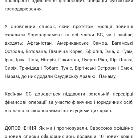
прозорості здійснення фінансових операцій суб'єктами
господарювання.
У оновлений список, який протягом місяця повинні
схвалити Європарламент та всі члени ЄС, як і раніше,
входять: Афганістан, Американське Самоа, Багамські
Острови, Ботсвана, Північна Корея, Ефіопія, Гана, о. Гуам,
Іран, Ірак, Лівія, Нігерія, Пакистан, Пуерто-Ріко, Шрі-Ланка,
Сирія, Тринідад і Тобаго, Туніс, Віргінські Острови і Ємен.
Наразі, до них додали Саудівську Аравію і Панаму.
Країнам ЄС доведеться піддавати ретельній перевірці
фінансові операції за участю фізичних і юридичних осіб,
включно із фінансовими інституціями цих країн.
ДОПОВНЕННЯ. Як ми і прогнозували, Євросоюз офіційно
оновив списки офшорних зон, додавши 10 нових країн: