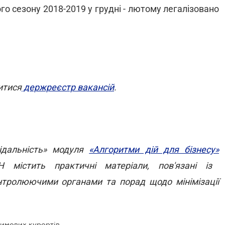
го сезону 2018-2019 у грудні - лютому легалізовано
итися
держреєстр вакансій
.
відальність» модуля
«Алгоритми дій для бізнесу»
Н містить практичні матеріали, пов'язані із
тролюючими органами та порад щодо мінімізації
зимових курортів