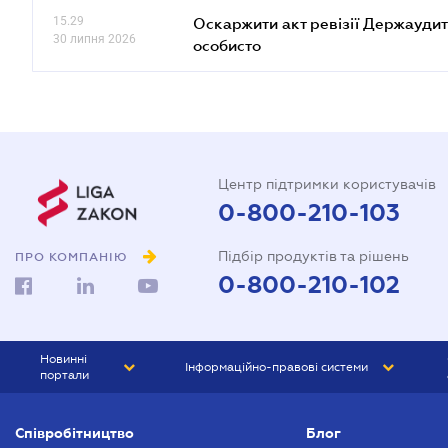
15.29
Оскаржити акт ревізії Держаудит
30 липня 2026
особисто
Центр підтримки користувачів
0-800-210-103
Підбір продуктів та рішень
ПРО КОМПАНІЮ
0-800-210-102
Новинні
Інформаційно-правові системи
портали
ЮРЛІГА
Право України
Співробітництво
Блог
БІЗНЕС
ГРАНД