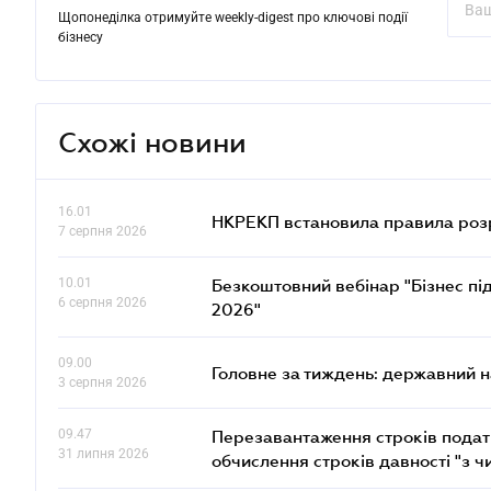
Щопонеділка отримуйте weekly-digest про ключові події
бізнесу
Схожі новини
16.01
НКРЕКП встановила правила розра
7 серпня 2026
10.01
Безкоштовний вебінар "Бізнес під
6 серпня 2026
2026"
09.00
Головне за тиждень: державний 
3 серпня 2026
09.47
Перезавантаження строків податк
31 липня 2026
обчислення строків давності "з ч