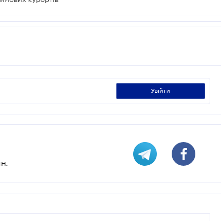
увійти
н.