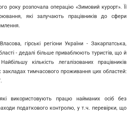
го року розпочала операцію «Зимовий курорт». Її
рювання, які залучають працівників до сфери
рмлення.
асова, гірські регіони України - Закарпатська,
бласті - дедалі більше приваблюють туристів, що й
Найбільшу кількість легалізованих працівників
их закладах тимчасового проживання цих областей:
.
які використовують працю найманих осіб без
аходи податкового контролю, у т.ч. перевірки, що