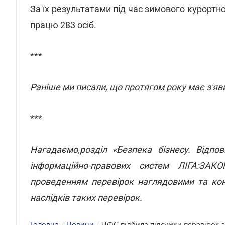
За їх результатами під час зимового курортно
працю 283 осіб.
***
Раніше ми писали, що протягом року має з'яв
***
Нагадаємо,розділ «Безпека бізнесу. Відпо
інформаційно-правових систем ЛІГА:ЗАКО
проведенням перевірок наглядовими та кон
наслідків таких перевірок.
Головна
/
Новини
/
ДФС підбила підсумки перевірок 