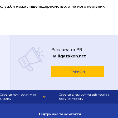
служби може лише підприємство, а не його керівник
Реклама та PR
ligazakon.net
на
ТАРИФИ
Сервіси моніторингу та
Сервіси електронної звітності та
аналізу
документообігу
CONTR AGENT
Liga:REPORT
Підтримка та контакти
SMS-МАЯК