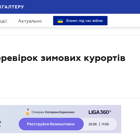
ХГАЛТЕРУ
одії
Актуально
Бізнес під час війни
ревірок зимових курортів