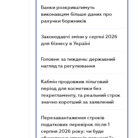
Банки розкриватимуть
виконавцям більше даних про
рахунки боржників
Законодавчі зміни у серпні 2026
для бізнесу в Україні
Головне за тиждень: державний
нагляд та регулювання
Кабмін продовжив пільговий
період для косметики без
техрегламенту, та реальний строк
значно коротший за заявлений
Перезавантаження строків
податкових перевірок після 1
серпня 2026 року: чи буде
обчислення строків давності "з