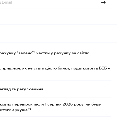
хунку "зеленої" частки у рахунку за світло
 прицілом: як не стати ціллю банку, податкової та БЕБ у
нагляд та регулювання
ових перевірок після 1 серпня 2026 року: чи буде
истого аркуша"?