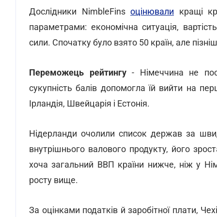
Дослідники NimbleFins
оцінювали
кращі кр
параметрами: економічна ситуація, вартість
сили. Спочатку було взято 50 країн, але пізні
Переможець рейтингу
- Німеччина не пос
сукупність балів допомогла їй вийти на пе
Ірландія, Швейцарія і Естонія.
Нідерланди очолили список держав за швид
внутрішнього валового продукту, його зрост
хоча загальний ВВП країни нижче, ніж у Ні
росту вище.
За оцінками податків й заробітної плати, Ч