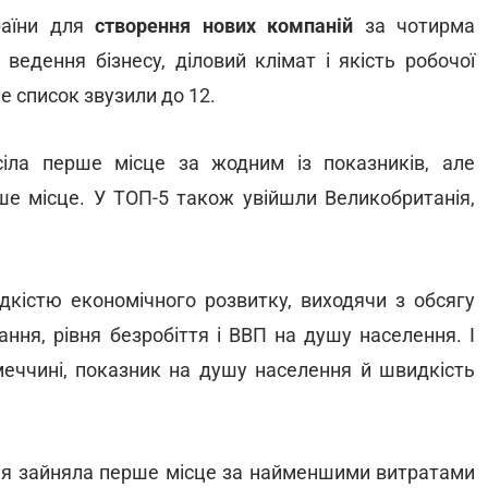
аїни для
створення нових компаній
за чотирма
 ведення бізнесу, діловий клімат і якість робочої
ше список звузили до 12.
іла перше місце за жодним із показників, але
рше місце. У ТОП-5 також увійшли Великобританія,
кістю економічного розвитку, виходячи з обсягу
ання, рівня безробіття і ВВП на душу населення. І
меччині, показник на душу населення й швидкість
ехія зайняла перше місце за найменшими витратами