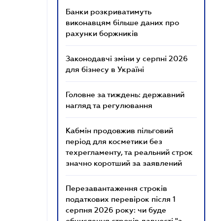
Банки розкриватимуть
виконавцям більше даних про
рахунки боржників
Законодавчі зміни у серпні 2026
для бізнесу в Україні
Головне за тиждень: державний
нагляд та регулювання
Кабмін продовжив пільговий
період для косметики без
техрегламенту, та реальний строк
значно коротший за заявлений
Перезавантаження строків
податкових перевірок після 1
серпня 2026 року: чи буде
обчислення строків давності "з