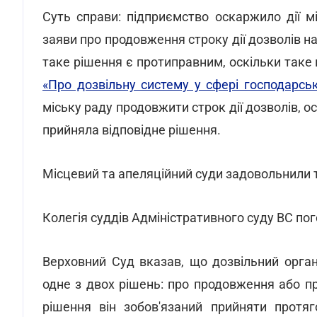
Суть справи: підприємство оскаржило дії м
заяви про продовження строку дії дозволів 
таке рішення є протиправним, оскільки таке
«Про дозвільну систему у сфері господарськ
міську раду продовжити строк дії дозволів, 
прийняла відповідне рішення.
Місцевий та апеляційний суди задовольнили т
Колегія суддів Адміністративного суду ВС по
Верховний Суд вказав, що дозвільний орга
одне з двох рішень: про продовження або пр
рішення він зобов'язаний прийняти протя