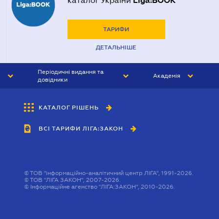
Liga:BOOK
каталог України
ТАРИФИ
ДЕТАЛЬНІШЕ
Періодичні видання та
Академія
довідники
ЮРИСТ&ЗАКОН
АКАДЕМІЯ ЛІГА:ЗАКОН
КАТАЛОГ РІШЕНЬ
БУХГАЛТЕР&ЗАКОН
ВСІ ТАРИФИ ЛІГА:ЗАКОН
ВІСНИК МСФЗ
ІНТЕРБУХ
ОСОБИСТИЙ ЕКСПЕРТ
©
ТОВ "інформаційно-аналітичний центр ЛІГА", 1991-2026.
©
ТОВ "ЛІГА ЗАКОН", 2007-2026.
©
Інформаційне агенство "ЛІГА:ЗАКОН", 2010-2026.