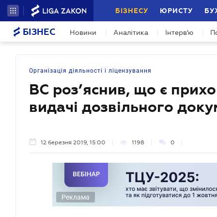
БІЗНЕСУ
ЮРИСТУ
БУ
БІЗНЕС
Новини
Аналітика
Інтерв'ю
П
Організація діяльності і ліцензування
ВС роз’яснив, що є прих
видачі дозвільного доку
12 березня 2019, 15:00
1198
0
Реклама