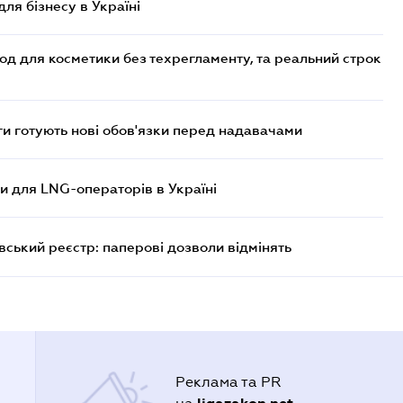
для бізнесу в Україні
од для косметики без техрегламенту, та реальний строк
 готують нові обов'язки перед надавачами
ви для LNG-операторів в Україні
вський реєстр: паперові дозволи відмінять
Реклама та PR