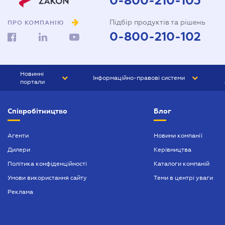
0-800-210-103
Підбір продуктів та рішень
ПРО КОМПАНІЮ
0-800-210-102
Новинні
Інформаційно-правові системи
портали
ЮРЛІГА
Право України
Співробітництво
Блог
БІЗНЕС
ГРАНД
БУХГАЛТЕР.ua
ПРАЙМ
Агенти
Новини компанії
Дилери
Керівництва
БУХГАЛТЕР ПРОФ
Політика конфіденційності
Каталоги компаній
ЮРИСТ ПРОФ
Умови використання сайту
Теми в центрі уваги
ЮРИСТ
Реклама
ПІДПРИЄМЕЦЬ