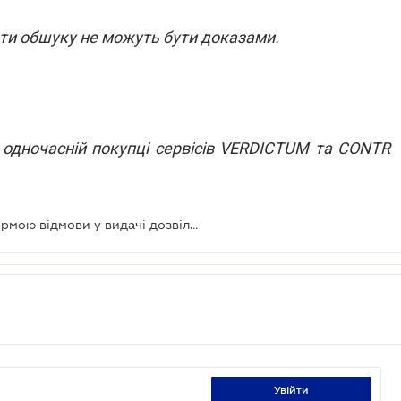
ати обшуку не можуть бути доказами.
 одночасній покупці сервісів VERDICTUM та CONTR
ВС роз’яснив, що є прихованою формою відмови у видачі дозвільного документа
увійти