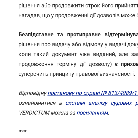
рішення або продовжити строк його прийнят
нагадав, що у продовженні дії дозволів може
Безпідставне та
протиправне відтермінув
рішення про видачу або відмову у видачі док
коли такий документ уже виданий, але за
продовження терміну дії дозволу)
є прихо
суперечить принципу правової визначеності.
Відповідну
постанову по справі № 813/4989/1
ознайомитися в
системі аналізу судових
VERDICTUM можна за
посиланням
.
***