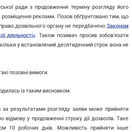
іської ради з продовження терміну розгляду його
на розміщення реклами. Позов обґрунтовано тим, що
 право дозвільного органу не передбачено
Законом
ої діяльності»
. Також позивач просив зобов'язати
оскільки у встановлений десятиденний строк вона не
акі позовні вимоги.
годилась із таким висновком.
н за результатами розгляду заяви може прийняти
о відмову у продовженні строку дії дозволів. Таке
гом 10 робочих днів. Можливість прийняти інше