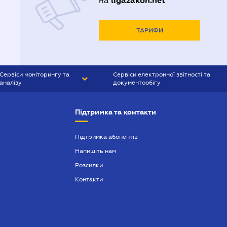
ligazakon.net
на
ТАРИФИ
Сервіси моніторингу та
Сервіси електронної звітності та
аналізу
документообігу
CONTR AGENT
Liga:REPORT
Підтримка та контакти
SMS-МАЯК
VERDICTUM
Підтримка абонентів
Напишіть нам
SEMANTRUM
Розсилки
SMS-МАЯК ІПОТЕКА
Контакти