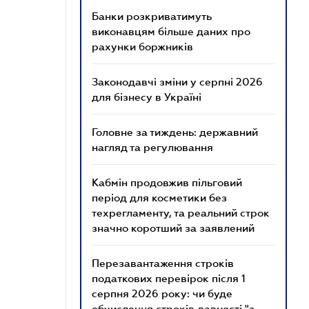
Банки розкриватимуть
виконавцям більше даних про
рахунки боржників
Законодавчі зміни у серпні 2026
для бізнесу в Україні
Головне за тиждень: державний
нагляд та регулювання
Кабмін продовжив пільговий
період для косметики без
техрегламенту, та реальний строк
значно коротший за заявлений
Перезавантаження строків
податкових перевірок після 1
серпня 2026 року: чи буде
обчислення строків давності "з