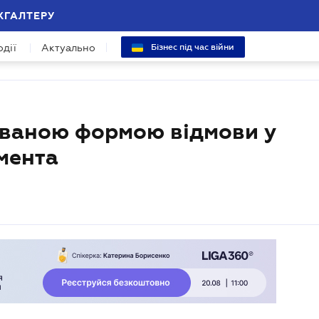
ХГАЛТЕРУ
одії
Актуально
Бізнес під час війни
ованою формою відмови у
мента