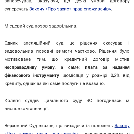
заперечував, вказуючи, що деякі умови договору
суперечать
Закону «Про захист прав споживачів»
.
Місцевий суд позов задовільнив.
Однак апеляційний суд це рішення скасував і
задовольнив позовні вимоги частково. Рішення було
мотивоване тим, що кредитний договір містив
несправедливу умову
, а саме:
плата за надання
фінансового інструменту
щомісяця у розмірі 0,2% від
кредиту, однак за які саме послуги не вказано.
Колегія суддів Цивільного суду ВС погодилась із
висновком апеляції.
Верховний Суд вказав, що виходячи із положень
Закону
«Про захист прав споживачів»
, несправедливими є