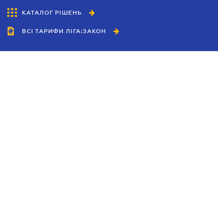
КАТАЛОГ РІШЕНЬ
ВСІ ТАРИФИ ЛІГА:ЗАКОН
Співробітництво
Агенти
Дилери
Політика конфіденційності
Умови використання сайту
Реклама
Блог
Новини компанії
Керівництва
Каталоги компаній
Теми в центрі уваги