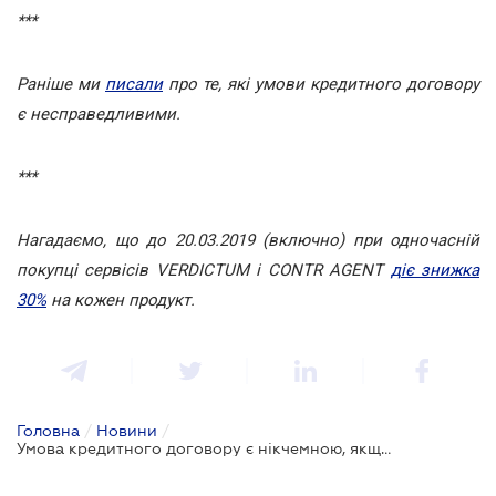
***
Раніше ми
писали
про те, які умови кредитного договору
є несправедливими.
***
Нагадаємо, що до 20.03.2019 (включно) при одночасній
покупці сервісів VERDICTUM і CONTR AGENT
діє знижка
30%
на кожен продукт.
Головна
/
Новини
/
Умова кредитного договору є нікчемною, якщо вона передбачає плату за дії, які не є послугою