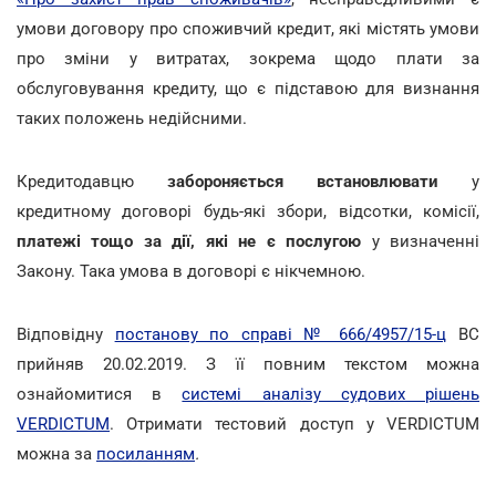
умови договору про споживчий кредит, які містять умови
про зміни у витратах, зокрема щодо плати за
обслуговування кредиту, що є підставою для визнання
таких положень
недійсними.
Кредитодавцю
забороняється
встановлювати
у
кредитному договорі будь-які збори, відсотки, комісії,
платежі тощо
за дії, які не є послугою
у визначенні
Закону. Така умова в договорі є нікчемною.
Відповідну
постанову по справі № 666/4957/15-ц
ВС
прийняв 20.02.2019. З її повним текстом можна
ознайомитися в
системі аналізу судових рішень
VERDICTUM
. Отримати тестовий доступ у VERDICTUM
можна за
посиланням
.