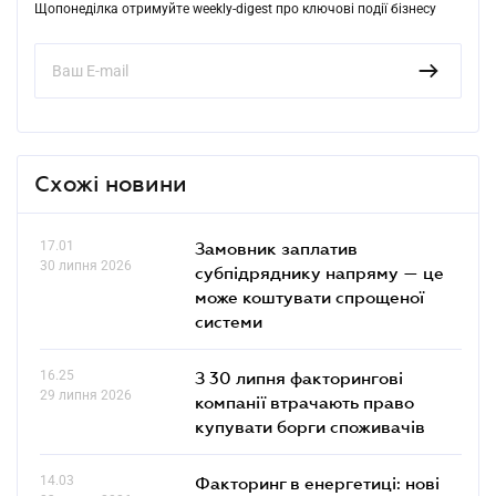
Щопонеділка отримуйте weekly-digest про ключові події бізнесу
Схожі новини
17.01
Замовник заплатив
30 липня 2026
субпідряднику напряму — це
може коштувати спрощеної
системи
16.25
З 30 липня факторингові
29 липня 2026
компанії втрачають право
купувати борги споживачів
14.03
Факторинг в енергетиці: нові