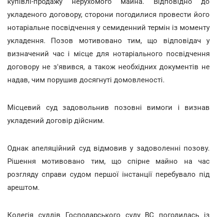
купівлі-продажу нерухомого майна. Відповідно до
укладеного договору, сторони погодилися провести його
нотаріальне посвідчення у семиденний термін із моменту
укладення. Позов мотивовано тим, що відповідач у
визначений час і місце для нотаріального посвідчення
договору не з'явився, а також необхідних документів не
надав, чим порушив досягнуті домовленості.
Місцевий суд задовольнив позовні вимоги і визнав
укладений договір дійсним.
Однак апеляційний суд відмовив у задоволенні позову.
Рішення мотивовано тим, що спірне майно на час
розгляду справи судом першої інстанції перебувало під
арештом.
Колегія суддів Господарського суду ВС погодилась із