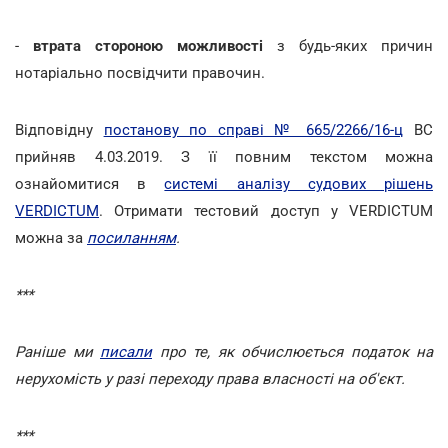
-
втрата стороною можливості
з будь-яких причин
нотаріально посвідчити правочин.
Відповідну
постанову по справі № 665/2266/16-ц
ВС
прийняв 4.03.2019. З її повним текстом можна
ознайомитися в
системі аналізу судових рішень
VERDICTUM
. Отримати тестовий доступ у VERDICTUM
можна за
посиланням
.
***
Раніше ми
писали
про те, як обчислюється податок на
нерухомість у разі переходу права власності на об'єкт.
***