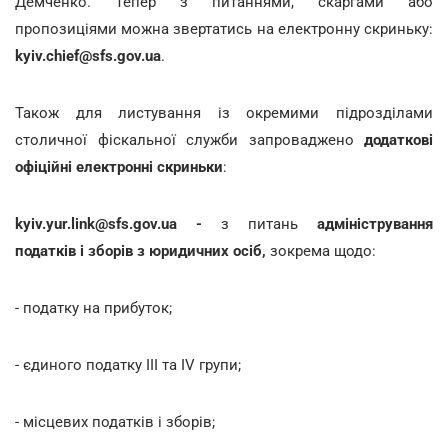
Демченко. Тепер з питаннями, скаргами або
пропозиціями можна звертатись на електронну скриньку:
kyiv.chief@sfs.gov.ua
.
Також для листування із окремими підрозділами
столичної фіскальної служби запроваджено
додаткові
офіційні електронні скриньки
:
kyiv.yur.link@sfs.gov.ua
-
з питань
адміністрування
податків і зборів з юридичних осіб,
зокрема щодо:
- податку на прибуток;
- єдиного податку ІІІ та IV групи;
- місцевих податків і зборів;