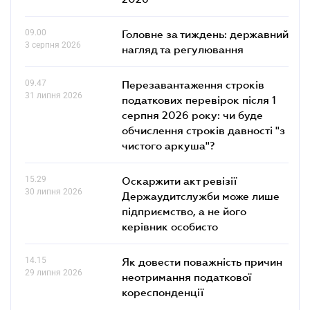
09.00
Головне за тиждень: державний
3 серпня 2026
нагляд та регулювання
09.47
Перезавантаження строків
31 липня 2026
податкових перевірок після 1
серпня 2026 року: чи буде
обчислення строків давності "з
чистого аркуша"?
15.29
Оскаржити акт ревізії
30 липня 2026
Держаудитслужби може лише
підприємство, а не його
керівник особисто
14.15
Як довести поважність причин
29 липня 2026
неотримання податкової
кореспонденції