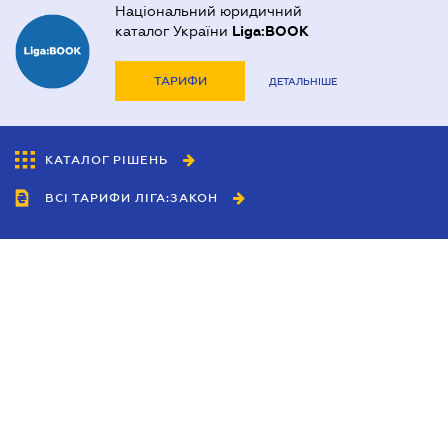
Національний юридичний
каталог України
Liga:BOOK
ТАРИФИ
ДЕТАЛЬНІШЕ
КАТАЛОГ РІШЕНЬ
ВСІ ТАРИФИ ЛІГА:ЗАКОН
Співробітництво
Агенти
Дилери
Політика конфіденційності
Умови використання сайту
Реклама
Блог