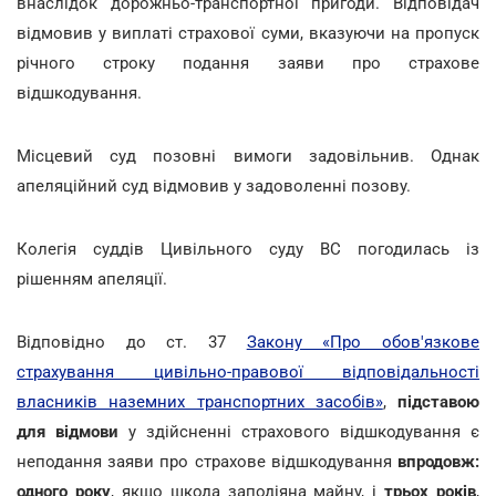
внаслідок дорожньо-транспортної пригоди. Відповідач
відмовив у виплаті страхової суми, вказуючи на пропуск
річного строку подання заяви про страхове
відшкодування.
Місцевий суд позовні вимоги задовільнив. Однак
апеляційний суд відмовив у задоволенні позову.
Колегія суддів Цивільного суду ВС погодилась із
рішенням апеляції.
Відповідно до ст. 37
Закону «Про обов'язкове
страхування цивільно-правової відповідальності
власників наземних транспортних засобів»
,
підставою
для відмови
у здійсненні страхового відшкодування є
неподання заяви про страхове відшкодування
впродовж:
одного року
, якщо шкода заподіяна майну, і
трьох років
,