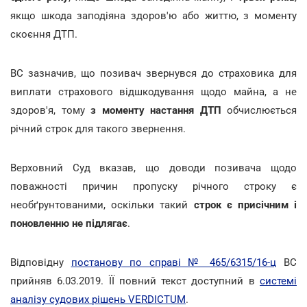
якщо шкода заподіяна здоров'ю або життю, з моменту
скоєння ДТП.
ВС зазначив, що позивач звернувся до страховика для
виплати страхового відшкодування щодо майна, а не
здоров'я, тому
з моменту настання ДТП
обчислюється
річний строк для такого звернення.
Верховний Суд вказав, що доводи позивача щодо
поважності причин пропуску річного строку є
необґрунтованими, оскільки такий
строк є
присічним і
поновленню не підлягає
.
Відповідну
постанову по справі № 465/6315/16-ц
ВС
прийняв 6.03.2019. ЇЇ повний текст доступний в
системі
аналізу судових рішень VERDICTUM
.