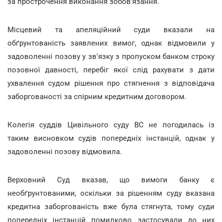
за прострочення виконання зобов'язання.
Місцевий та апеляційний суди вказали на
обґрунтованість заявлених вимог, однак відмовили у
задоволенні позову у зв'язку з пропуском банком строку
позовної давності, перебіг якої слід рахувати з дати
ухвалення судом рішення про стягнення з відповідача
заборгованості за спірним кредитним договором.
Колегія суддів Цивільного суду ВС не погодилась із
таким висновком судів попередніх інстанцій, однак у
задоволенні позову відмовила.
Верховний Суд вказав, що вимоги банку є
необґрунтованими, оскільки за рішенням суду вказана
кредитна заборгованість вже була стягнута, тому суди
попередніх інстанцій помилково застосували до них