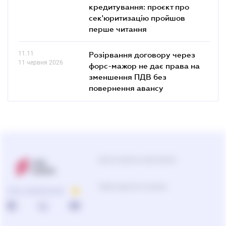
кредитування: проєкт про
сек'юритизацію пройшов
перше читання
11.11
Розірвання договору через
11 червня 2026
форс-мажор не дає права на
зменшення ПДВ без
повернення авансу
Центр підтримки користувачів
0-800-210-103
ПРО КОМПАНІЮ
Підбір продуктів та рішень
0-800-210-102