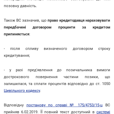
позовну давність.
Також ВС зазначив, що
право кредитодавця нараховувати
передбачені договором проценти за кредитом
припиняється
:
- після спливу визначеного договором строку
кредитування;
- у разі пред'явлення до позичальника вимоги
дострокового повернення частини позики, що
залишилася, та сплати процентів відповідно до ст. 1050
Цивільного кодексу
.
Відповідну
постанову по справі № 175/4753/15-ц
ВС
прийняв 6.02.2019. ЇЇ повний текст доступний в
системі