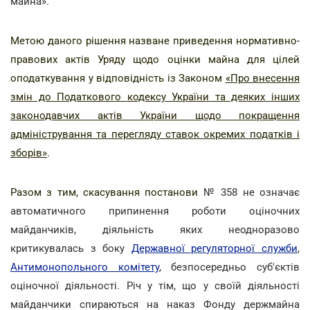
майна».
Метою даного рішення назване приведення нормативно-
правових актів Уряду щодо оцінки майна для цілей
оподаткування у відповідність із Законом
«Про внесення
змін до Податкового кодексу України та деяких інших
законодавчих актів України щодо покращення
адміністрування та перегляду ставок окремих податків і
зборів»
.
Разом з тим, скасування постанови
№ 358 не означає
автоматичного припинення роботи оціночних
майданчиків, діяльність яких неодноразово
критикувалась з боку
Державної регуляторної служби
,
Антимонопольного комітету
, безпосередньо суб'єктів
оціночної діяльності. Річ у тім, що у своїй діяльності
майданчики спираються на наказ Фонду держмайна