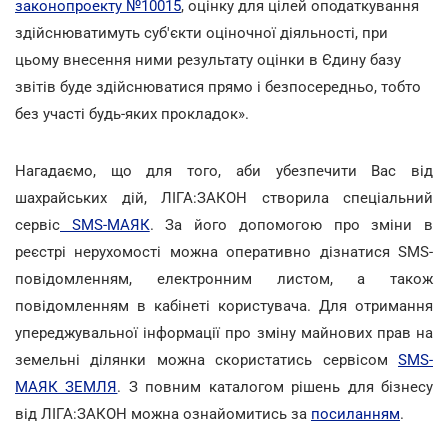
законопроекту №10015
, оцінку для цілей оподаткування
здійснюватимуть суб'єкти оціночної діяльності, при
цьому внесення ними результату оцінки в Єдину базу
звітів буде здійснюватися прямо і безпосередньо, тобто
без участі будь-яких прокладок».
Нагадаємо, що для того, аби убезпечити Вас від
шахрайських дій, ЛІГА:ЗАКОН створила спеціальний
сервіс
SMS-МАЯК
. За його допомогою про зміни в
реєстрі нерухомості можна оперативно дізнатися SMS-
повідомленням, електронним листом, а також
повідомленням в кабінеті користувача. Для отримання
упереджувальної інформації про зміну майнових прав на
земельні ділянки можна скористатись сервісом
SMS-
МАЯК ЗЕМЛЯ
. З повним каталогом рішень для бізнесу
від ЛІГА:ЗАКОН можна ознайомитись за
посиланням
.