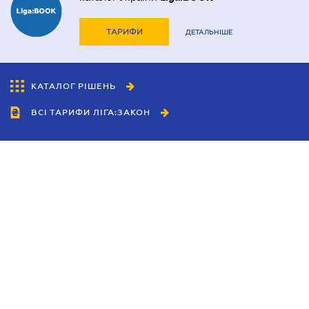
ТАРИФИ
ДЕТАЛЬНІШЕ
КАТАЛОГ РІШЕНЬ
ВСІ ТАРИФИ ЛІГА:ЗАКОН
Співробітництво
Агенти
Дилери
Політика конфіденційності
Умови використання сайту
Реклама
Блог
Новини компанії