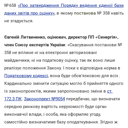
№658
«Про затвердження Порядку ведення єдиної бази
даних звітів про оцінку»
, в якому
постанова
№ 358 навіть
не згадується.
Євгеній Литвиненко, оцінювач, директор ПП «Синергія»,
член Союзу експертів України
: «Скасування постанови №
358 не вплине ні на електронні авторизовані
майданчики, ні на податкову оцінку, так як воно лише
реалізує положення Закону. І поки є відповідна норма в
Податковому кодексі
, вона буде обов'язковою для всіх .
Кардинально змінити ситуацію могло б прийняття одного
із законопроектів, якими запропоновано зміни в
ст.
172.3 ПК
.
Законопрект №9054
передбачає, що визначати
середню ринкову вартість нерухомості буде орган
виконавчої влади, і особа, яка оформляє угоду,
самостійно визначатиме базу оподаткування. Згідно ж