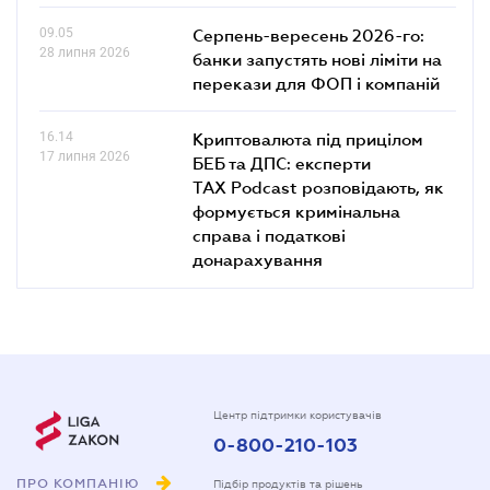
09.05
Серпень-вересень 2026-го:
28 липня 2026
банки запустять нові ліміти на
перекази для ФОП і компаній
16.14
Криптовалюта під прицілом
17 липня 2026
БЕБ та ДПС: експерти
TAX Podcast розповідають, як
формується кримінальна
справа і податкові
донарахування
Центр підтримки користувачів
0-800-210-103
ПРО КОМПАНІЮ
Підбір продуктів та рішень