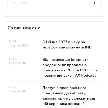
Схожі новини
15.44
З 1 січня 2027 в чеку за
4 серпня 2026
телефон вимагатимуть IMEI
11.11
Від посилок до інтернет-
4 серпня 2026
продажів: як правильно
працювати з РРО та ПРРО – у
новому випуску TAX Podcast
11.11
Доступ відповідального
3 серпня 2026
працівника до кабінету
фінмоніторингу залежить від
дій керівника компанії