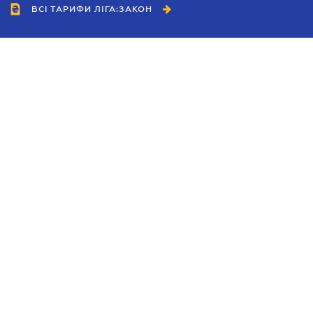
ВСІ ТАРИФИ ЛІГА:ЗАКОН
Співробітництво
Агенти
Дилери
Політика конфіденційності
Умови використання сайту
Реклама
Блог
Новини компанії
Керівництва
Каталоги компаній
Теми в центрі уваги
Підтримка та контакти