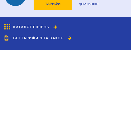
ТАРИФИ
ДЕТАЛЬНІШЕ
КАТАЛОГ РІШЕНЬ
ВСІ ТАРИФИ ЛІГА:ЗАКОН
Співробітництво
Агенти
Дилери
Політика конфіденційності
Умови використання сайту
Реклама
Блог
Новини компанії
Керівництва