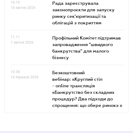
14.10
Рада зареєструвала
16 квітня 2026
законопроєкти для запуску
ринку сек'юритизації та
облігацій з покриттям
11.11
Профільний Комітет підтримав
1 квітня 2026
запровадження "швидкого
банкрутства" для малого
бізнесу
10.38
Безкоштовний
16 березня 2026
вебінар: «Круглий стіл
- online трансляція
«Банкрутство без складних
процедур? Два підходи до
спрощення: що обере ринок» »