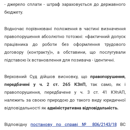
- джерело сплати - штраф зараховується до державного
бюджету.
Водночас порівнювані положення в частині визначення
правопорушення абсолютно тотожні: «фактичний допуск
працівника до роботи без оформлення трудового
договору (контракту)», а обставини, що послугували
підставою їх встановлення для позивача - ідентичні.
Верховний Суд дійшов висновку, що
правопорушення,
передбачені у ч. 2 ст. 265 КЗпП,
так само, як і
правопорушення, передбачене у ч. 3 ст. 41 КУпАП,
належить за своєю природою до такого виду юридичної
відповідальності як
адміністративна відповідальність.
Відповідну
постанову по справі № 806/2143/18
ВС