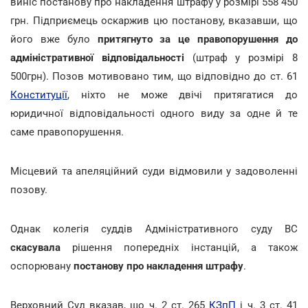
виніс постанову про накладення штрафу у розмірі 558 450
грн. Підприємець оскаржив цю постанову, вказавши, що
його вже було
притягнуто за це правопорушення до
адміністративної відповідальності
(штраф у розмірі 8
500грн). Позов мотивовано тим, що відповідно до ст. 61
Конституції
, ніхто не може двічі притягатися до
юридичної відповідальності одного виду за одне й те
саме правопорушення.
Місцевий та апеляційний суди відмовили у задоволенні
позову.
Однак колегія суддів Адміністративного суду ВС
скасувала
рішення попередніх інстанцій, а також
оспорювану
постанову про накладення штрафу
.
Верховний Суд вказав, що ч. 2 ст. 265
КЗпП
і ч. 3 ст. 41