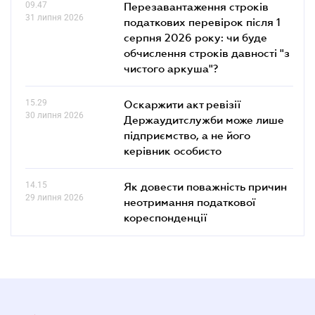
09.47
Перезавантаження строків
31 липня 2026
податкових перевірок після 1
серпня 2026 року: чи буде
обчислення строків давності "з
чистого аркуша"?
15.29
Оскаржити акт ревізії
30 липня 2026
Держаудитслужби може лише
підприємство, а не його
керівник особисто
14.15
Як довести поважність причин
29 липня 2026
неотримання податкової
кореспонденції