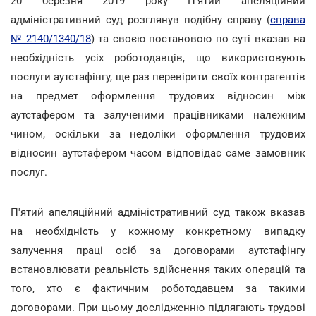
20 березня 2019 року П'ятий апеляційний
адміністративний суд розглянув подібну справу (
справа
№ 2140/1340/18
) та своєю постановою по суті вказав на
необхідність усіх роботодавців, що використовують
послуги аутстафінгу, ще раз перевірити своїх контрагентів
на предмет оформлення трудових відносин між
аутстафером та залученими працівниками належним
чином, оскільки за недоліки оформлення трудових
відносин аутстафером часом відповідає саме замовник
послуг.
П'ятий апеляційний адміністративний суд також вказав
на необхідність у кожному конкретному випадку
залучення праці осіб за договорами аутстафінгу
встановлювати реальність здійснення таких операцій та
того, хто є фактичним роботодавцем за такими
договорами. При цьому дослідженню підлягають трудові