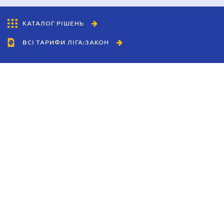
КАТАЛОГ РІШЕНЬ
ВСІ ТАРИФИ ЛІГА:ЗАКОН
Співробітництво
Агенти
Дилери
Політика конфіденційності
Умови використання сайту
Реклама
Блог
Новини компанії
Керівництва
Каталоги компаній