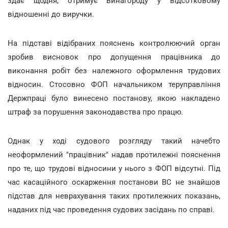
здає щодня, отримує винагороду у відсотковому
відношенні до виручки.
На підставі відібраних пояснень контролюючий орган
зробив висновок про допущення працівника до
виконання робіт без належного оформлення трудових
відносин. Стосовно ФОП начальником теруправління
Держпраці було винесено постанову, якою накладено
штраф за порушення законодавства про працю.
Однак у ході судового розгляду такий начебто
неоформлений "працівник" надав протилежні пояснення
про те, що трудові відносини у нього з ФОП відсутні. Під
час касаційного оскарження постанови ВС не знайшов
підстав для неврахування таких протилежних показань,
наданих під час проведення судових засідань по справі.