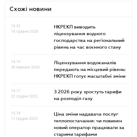
Схожі новини
10.33
НКРЕКП виводить
18 травня 2026
ліцензування водного
господарства на регіональний
рівень на час воєнного стану
14.19
Ліцензування водоканалів
30 березня 2026
передають на місцевий рівень:
НКРЕКП готує масштабні зміни
10.17
З 2026 року зростуть тарифи
22 грудня 2025
на розподіл газу
10.14
Ціна зміни надавача послуг
11 грудня 2025
теплопостачання: чи повинен
новий оператор працювати за
старими тарифами