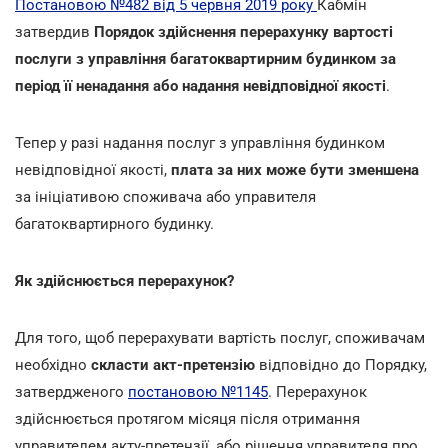
Постановою №482 від 5 червня 2019 року
Кабмін
затвердив
Порядок здійснення перерахунку вартості
послуги з управління багатоквартирним будинком за
період її ненадання або надання невідповідної якості
.
Тепер у разі надання послуг з управління будинком
невідповідної якості,
плата за них може бути зменшена
за ініціативою споживача або управителя
багатоквартирного будинку.
Як здійснюється перерахунок?
Для того, щоб перерахувати вартість послуг, споживачам
необхідно
скласти акт-претензію
відповідно до Порядку,
затвердженого
постановою №1145
. Перерахунок
здійснюється протягом місяця після отримання
управителем акту-претензії, або рішення управителя про