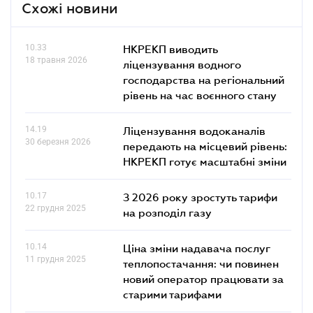
Схожі новини
10.33
НКРЕКП виводить
18 травня 2026
ліцензування водного
господарства на регіональний
рівень на час воєнного стану
14.19
Ліцензування водоканалів
30 березня 2026
передають на місцевий рівень:
НКРЕКП готує масштабні зміни
10.17
З 2026 року зростуть тарифи
22 грудня 2025
на розподіл газу
10.14
Ціна зміни надавача послуг
11 грудня 2025
теплопостачання: чи повинен
новий оператор працювати за
старими тарифами