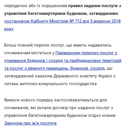
періодично або із порушенням
правил надання послуги з
управління багатоквартирним будинком, затверджених
постановою Кабінету Міністрів № 712 від 5 вересня 2018
року
.
Більш повний перелік послуг, що мають надаватись
споживачам міститься у
Примірному переліку послуг з
утримання будинків і споруд та прибудинкових територій
та послуг з ремонту приміщень, будинків, споруд
, що
затверджений наказом Державного комітету Україні з
питань житлово-комунального господарства.
Вимоги нового порядку застосовуватимуться для
споживачів, які уклали договір про надання послуг з
управління багатоквартирним будинком згідно новим
Законом про ж/к послуги
.