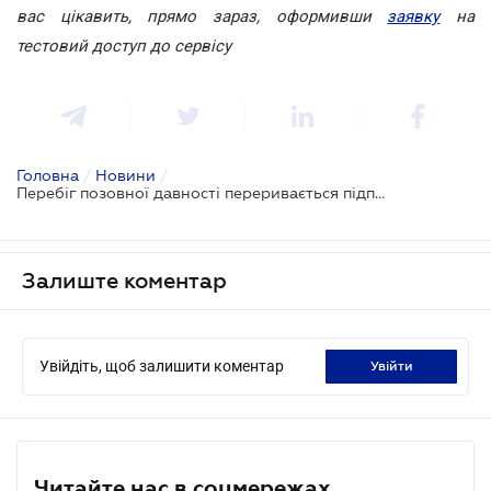
вас цікавить, прямо зараз, оформивши
заявку
на
тестовий доступ до сервісу
Головна
/
Новини
/
Перебіг позовної давності переривається підписанням акту звірки взаємних розрахунків
Залиште коментар
Увійдіть, щоб залишити коментар
увійти
Читайте нас в соцмережах.