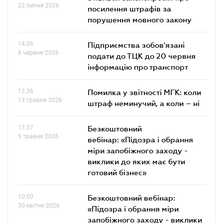
22 липня 2026
посилення штрафів за
порушення мовного закону
14.06
Підприємства зобов'язані
8 червня 2026
подати до ТЦК до 20 червня
інформацію про транспорт
12.36
Помилка у звітності МГК: коли
13 травня 2026
штраф неминучий, а коли – ні
17.37
Безкоштовний
5 травня 2026
вебінар: «Підозра і обрання
міри запобіжного заходу -
виклики до яких має бути
готовий бізнес»
10.00
Безкоштовний вебінар:
30 квітня 2026
«Підозра і обрання міри
запобіжного заходу - виклики