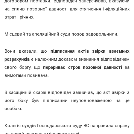
договором поставки. Відповідач заперечував, вказуючи
на сплив позовної давності для стягнення інфляційних
втрат і річних.
Місцевий та апеляційний суди позов задовольнили.
Вони вказали, що
підписання актів звірки взаємних
розрахунків
є належним доказом визнання відповідачем
свого боргу, що
перериває строк позовної давності
за
вимогами позивача.
В касаційній скарзі відповідач зазначив, що акт звірки з
його боку був підписаний неуповноваженою на це
особою.
Колегія суддів Господарського суду ВС направила справу
на новий розгляд у місцевому суді.