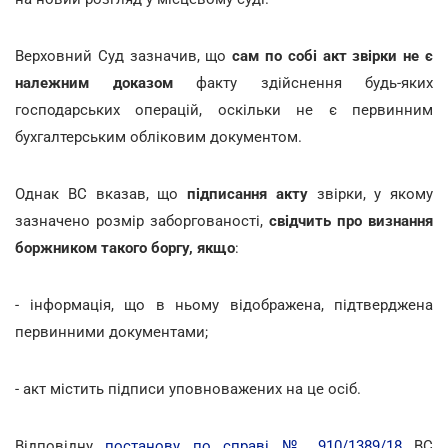
Верховний Суд зазначив, що
сам по собі акт звірки не є
належним доказом
факту здійснення будь-яких
господарських операцій, оскільки не є первинним
бухгалтерським обліковим документом.
Однак ВС вказав, що
підписання акту
звірки, у якому
зазначено розмір заборгованості,
свідчить про визнання
боржником такого боргу, якщо
:
- інформація, що в ньому відображена, підтверджена
первинними документами;
- акт містить підписи уповноважених на це осіб.
Відповідну
постанову по справі № 910/1389/18
ВС