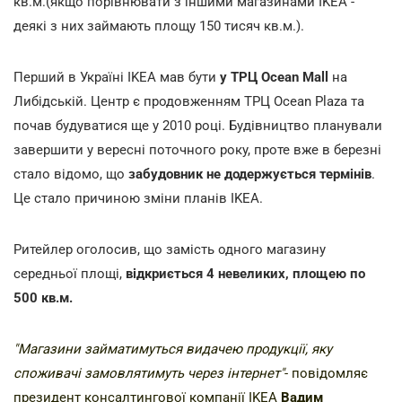
кв.м.(якщо порівнювати з іншими магазинами IKEA -
деякі з них займають площу 150 тисяч кв.м.).
Перший в Україні IKEA мав бути
у ТРЦ Ocean Mall
на
Либідській. Центр є продовженням ТРЦ Ocean Plaza та
почав будуватися ще у 2010 році. Будівництво планували
завершити у вересні поточного року, проте вже в березні
стало відомо, що
забудовник не додержується термінів
.
Це стало причиною зміни планів IKEA.
Ритейлер оголосив, що замість одного магазину
середньої площі,
відкриється 4 невеликих, площею по
500 кв.м.
"Магазини займатимуться видачею продукції, яку
споживачі замовлятимуть через інтернет"
- повідомляє
президент консалтингової компанії IKEA
Вадим