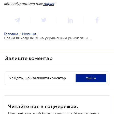
або забудовника вже
зараз
!
Головна
/
Новини
/
Плани виходу IKEA на український ринок змінилися
Залиште коментар
Увійдіть, щоб залишити коментар
увійти
Читайте нас в соцмережах.
Підпишіться, щоб бути в курсі усіх бізнес-новин.