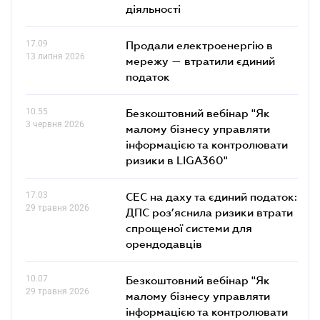
діяльності
17.09
Продали електроенергію в
13 липня 2026
мережу — втратили єдиний
податок
10.55
Безкоштовний вебінар "Як
3 червня 2026
малому бізнесу управляти
інформацією та контролювати
ризики в LIGA360"
17.03
СЕС на даху та єдиний податок:
29 травня 2026
ДПС роз’яснила ризики втрати
спрощеної системи для
орендодавців
10.07
Безкоштовний вебінар "Як
29 травня 2026
малому бізнесу управляти
інформацією та контролювати