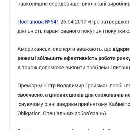
навколишнє середовище, викликані виробницт
Постанова №641
26.04.2019 «Про затверджен
діяльність гарантованого покупця і покупки е
Американські експерти вважають, що
відкри
режимі збільшить ефективність роботи ринк
А також допоможе виявити проблемні питання 
Прем'єр-міністр Володимир Гройсман пообіця
своєчасно, а цінових шоків для споживачів н
існуючому рівні завдяки прийнятому Кабінетом
Obligation, Спеціальних зобов'язань).