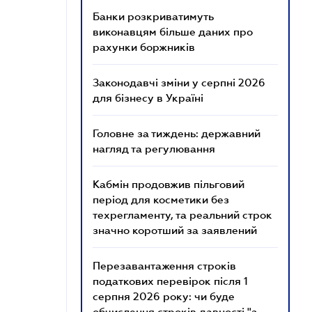
Банки розкриватимуть
виконавцям більше даних про
рахунки боржників
Законодавчі зміни у серпні 2026
для бізнесу в Україні
Головне за тиждень: державний
нагляд та регулювання
Кабмін продовжив пільговий
період для косметики без
техрегламенту, та реальний строк
значно коротший за заявлений
Перезавантаження строків
податкових перевірок після 1
серпня 2026 року: чи буде
обчислення строків давності "з