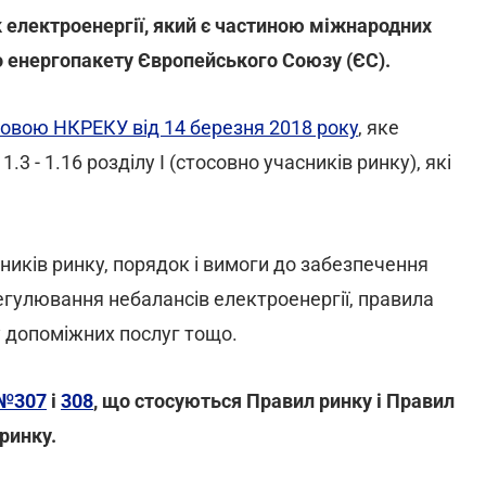
 електроенергії, який є частиною міжнародних
о енергопакету Європейського Союзу (ЄС).
овою НКРЕКУ від 14 березня 2018 року
, яке
.3 - 1.16 розділу I (стосовно учасників ринку), які
иків ринку, порядок і вимоги до забезпечення
егулювання небалансів електроенергії, правила
 допоміжних послуг тощо.
№307
і
308
, що стосуються Правил ринку і Правил
ринку.