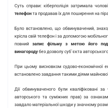
Суть справи: кіберполіція затримала чолов
телефон
та продавав їх для поширення на пір
Було встановлено, що обвинувачений, знаход
крісла свій телефон і за допомогою мобільног
повний
запис фільму з метою його пода
винагороду
без дозволу суб`єкта авторського
При цьому висновком судово-економічної ек
встановлено завдання такими діями майнової 
Дії обвинуваченого були кваліфіковані за
авторського та суміжних прав) за ознакам
завдало матеріальної шкоди у значному розмі