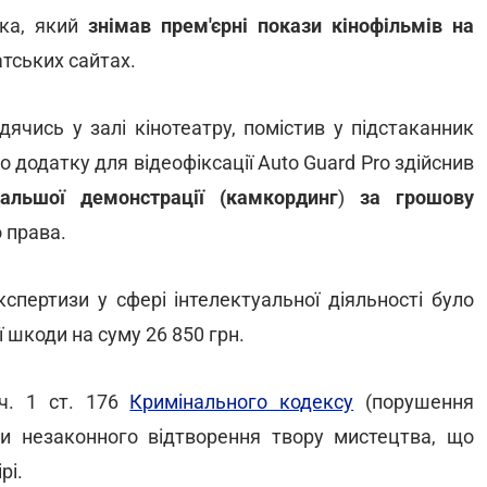
іка, який
знімав прем'єрні покази кінофільмів на
атських сайтах.
ячись у залі кінотеатру, помістив у підстаканник
о додатку для відеофіксації Auto Guard Pro здійснив
льшої демонстрації (камкординг
)
за грошову
 права.
спертизи у сфері інтелектуальної діяльності було
шкоди на суму 26 850 грн.
 ч. 1 ст. 176
Кримінального кодексу
(порушення
и незаконного відтворення твору мистецтва, що
рі.