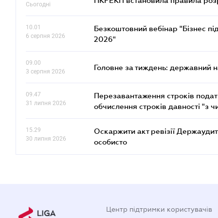
НКРЕКП встановила правила розра
Сьогодні
10.01
Безкоштовний вебінар "Бізнес під
6 серпня 2026
2026"
09.00
Головне за тиждень: державний 
3 серпня 2026
09.47
Перезавантаження строків податк
31 липня 2026
обчислення строків давності "з ч
15.29
Оскаржити акт ревізії Держаудит
30 липня 2026
особисто
Центр підтримки користувачів