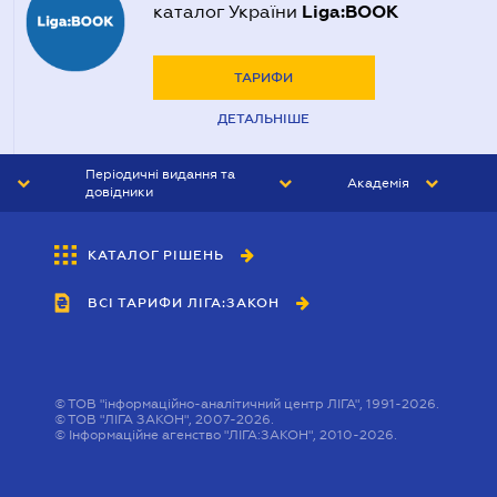
Liga:BOOK
каталог України
ТАРИФИ
ДЕТАЛЬНІШЕ
Періодичні видання та
Академія
довідники
ЮРИСТ&ЗАКОН
АКАДЕМІЯ ЛІГА:ЗАКОН
КАТАЛОГ РІШЕНЬ
БУХГАЛТЕР&ЗАКОН
ВСІ ТАРИФИ ЛІГА:ЗАКОН
ВІСНИК МСФЗ
ІНТЕРБУХ
ОСОБИСТИЙ ЕКСПЕРТ
©
ТОВ "інформаційно-аналітичний центр ЛІГА", 1991-2026.
©
ТОВ "ЛІГА ЗАКОН", 2007-2026.
©
Інформаційне агенство "ЛІГА:ЗАКОН", 2010-2026.