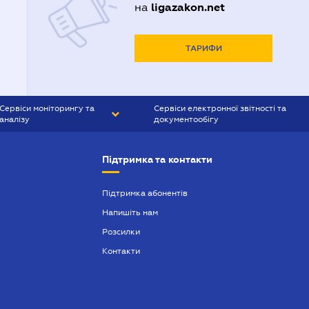
ligazakon.net
на
ТАРИФИ
Сервіси моніторингу та
Сервіси електронної звітності та
аналізу
документообігу
CONTR AGENT
Liga:REPORT
Підтримка та контакти
SMS-МАЯК
VERDICTUM
Підтримка абонентів
Напишіть нам
SEMANTRUM
Розсилки
SMS-МАЯК ІПОТЕКА
Контакти