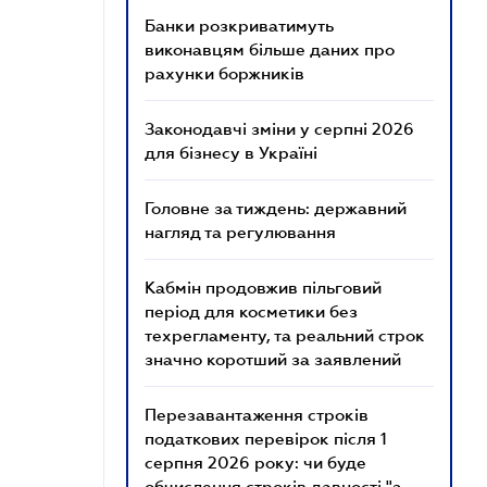
Банки розкриватимуть
виконавцям більше даних про
рахунки боржників
Законодавчі зміни у серпні 2026
для бізнесу в Україні
Головне за тиждень: державний
нагляд та регулювання
Кабмін продовжив пільговий
період для косметики без
техрегламенту, та реальний строк
значно коротший за заявлений
Перезавантаження строків
податкових перевірок після 1
серпня 2026 року: чи буде
обчислення строків давності "з