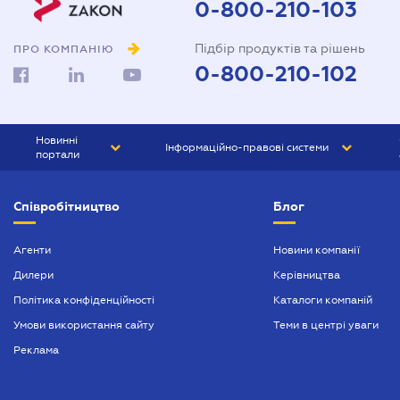
0-800-210-103
Підбір продуктів та рішень
ПРО КОМПАНІЮ
0-800-210-102
Новинні
Інформаційно-правові системи
портали
ЮРЛІГА
Право України
Співробітництво
Блог
БІЗНЕС
ГРАНД
БУХГАЛТЕР.ua
ПРАЙМ
Агенти
Новини компанії
Дилери
Керівництва
БУХГАЛТЕР ПРОФ
Політика конфіденційності
Каталоги компаній
ЮРИСТ ПРОФ
Умови використання сайту
Теми в центрі уваги
ЮРИСТ
Реклама
ПІДПРИЄМЕЦЬ