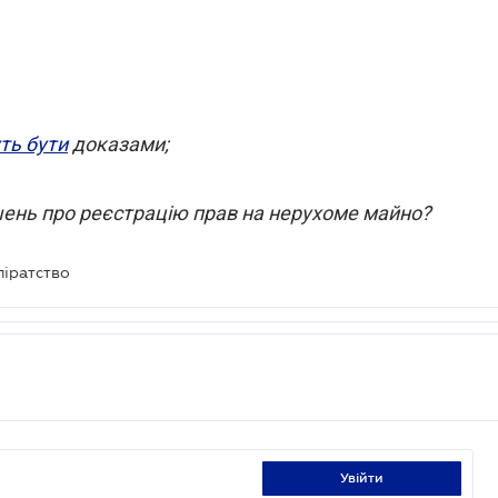
ть бути
доказами;
шень про реєстрацію прав на нерухоме майно?
піратство
увійти