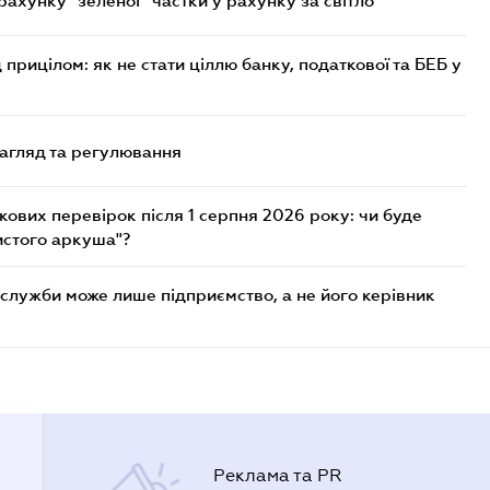
хунку "зеленої" частки у рахунку за світло
 прицілом: як не стати ціллю банку, податкової та БЕБ у
нагляд та регулювання
ових перевірок після 1 серпня 2026 року: чи буде
истого аркуша"?
служби може лише підприємство, а не його керівник
Реклама та PR