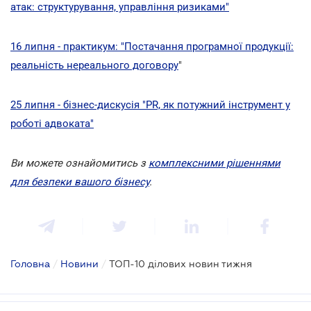
атак: структурування, управління ризиками"
16 липня - практикум: "Постачання програмної продукції:
реальність нереального договору
"
25 липня - бізнес-дискусія "PR, як потужний інструмент у
роботі адвоката"
Ви можете ознайомитись з
комплексними рішеннями
для безпеки вашого бізнесу
.
Головна
/
Новини
/
ТОП-10 ділових новин тижня