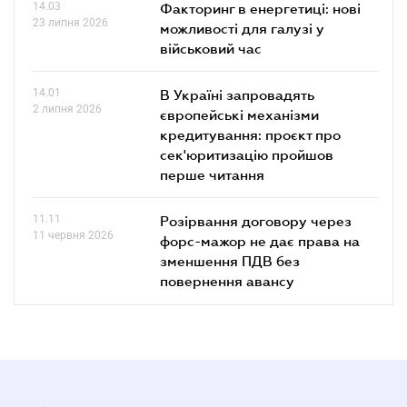
14.03
Факторинг в енергетиці: нові
23 липня 2026
можливості для галузі у
військовий час
14.01
В Україні запровадять
2 липня 2026
європейські механізми
кредитування: проєкт про
сек'юритизацію пройшов
перше читання
11.11
Розірвання договору через
11 червня 2026
форс-мажор не дає права на
зменшення ПДВ без
повернення авансу