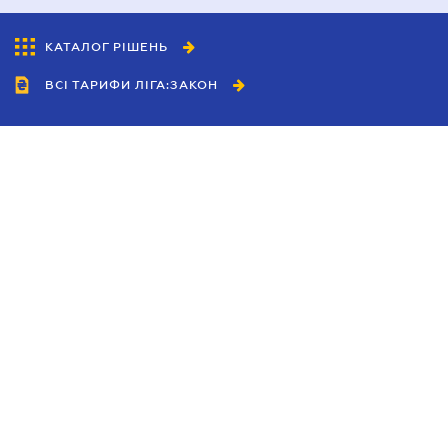
КАТАЛОГ РІШЕНЬ
ВСІ ТАРИФИ ЛІГА:ЗАКОН
Співробітництво
Агенти
Дилери
Політика конфіденційності
Умови використання сайту
Реклама
Блог
Новини компанії
Керівництва
Каталоги компаній