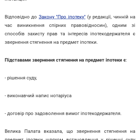
Відповідно до
Закону "Про іпотеку"
(у редакції, чинній на
час виникнення спірних правовідносин), одним зі
способів захисту прав та інтересів іпотекодержателя є
звернення стягнення на предмет іпотеки.
Підставами звернення стягнення на предмет іпотеки є
:
- рішення суду,
- виконавчий напис нотаріуса
- договір про задоволення вимог іпотекодержателя.
Велика Палата вказала, що звернення стягнення на
предмет іпотеки шляхом встановлення у рішенні суду