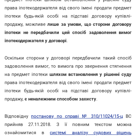
права іпотекодержателя від свого імені продати предмет
іпотеки будь-якій особі на підставі договору купівлі-
продажу, можливе
лише за умови, що сторони договору
іпотеки не передбачили цей спосіб задоволення вимог
іпотекодержателя у договорі
.
Оскільки сторони у договорі передбачили такий спосіб
задоволення вимог, то вимога про звернення стягнення
на предмет іпотеки
шляхом встановлення у рішенні суду
права іпотекодержателя від свого імені продати предмет
іпотеки будь-якій особі на підставі договору купівлі-
продажу,
є неналежним способом захисту
.
Відповідну
постанову по справі № 310/11024/15-ц
ВС
прийняв 27.11.2018. З її повним текстом можна
ознайомитися в
системі аналізу судових рішень