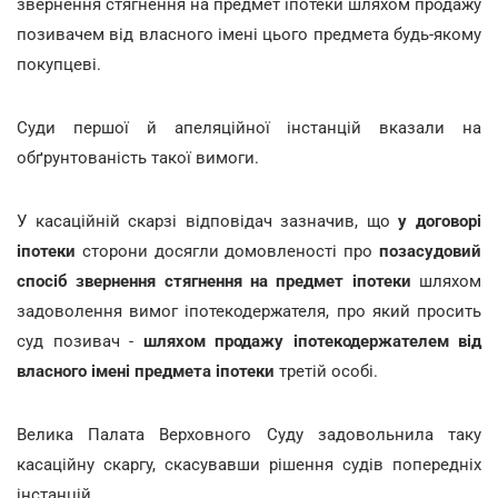
звернення стягнення на предмет іпотеки шляхом продажу
позивачем від власного імені цього предмета будь-якому
покупцеві.
Суди першої й апеляційної інстанцій вказали на
обґрунтованість такої вимоги.
У касаційній скарзі відповідач зазначив, що
у договорі
іпотеки
сторони досягли домовленості про
позасудовий
спосіб звернення стягнення на предмет іпотеки
шляхом
задоволення вимог іпотекодержателя, про який просить
суд позивач -
шляхом продажу іпотекодержателем від
власного імені предмета іпотеки
третій особі.
Велика Палата Верховного Суду задовольнила таку
касаційну скаргу, скасувавши рішення судів попередніх
інстанцій.