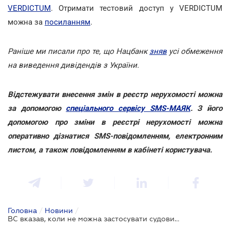
VERDICTUM
. Отримати тестовий доступ у VERDICTUM
можна за
посиланням
.
Раніше ми писали про те, що Нацбанк
зняв
усі обмеження
на виведення дивідендів з України.
Відстежувати внесення змін в реєстр нерухомості можна
за допомогою
спеціального сервісу SMS-МАЯК
. З його
допомогою про зміни в реєстрі нерухомості можна
оперативно дізнатися SMS-повідомленням, електронним
листом, а також повідомленням в кабінеті користувача.
Головна
/
Новини
/
ВC вказав, коли не можна застосувати судовий спосіб звернення стягнення на предмет іпотеки