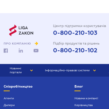
Центр підтримки користувачів
0-800-210-103
Підбір продуктів та рішень
ПРО КОМПАНІЮ
0-800-210-102
Новинні
Інформаційно-правові системи
портали
ЮРЛІГА
Право України
Співробітництво
Блог
БІЗНЕС
ГРАНД
БУХГАЛТЕР.ua
ПРАЙМ
Агенти
Новини компанії
Дилери
Керівництва
БУХГАЛТЕР ПРОФ