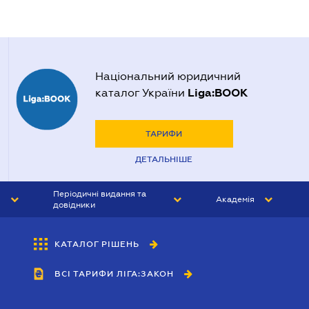
Національний юридичний
Liga:BOOK
каталог України
ТАРИФИ
ДЕТАЛЬНІШЕ
Періодичні видання та
Академія
довідники
ЮРИСТ&ЗАКОН
АКАДЕМІЯ ЛІГА:ЗАКОН
КАТАЛОГ РІШЕНЬ
БУХГАЛТЕР&ЗАКОН
ВСІ ТАРИФИ ЛІГА:ЗАКОН
ВІСНИК МСФЗ
ІНТЕРБУХ