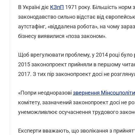
В Україні діє
КЗпП
1971 року. Більшість норм з
законодавство сильно відстає від європейсько
аутстафінг, «віддалена робота», на чому зара
бізнесу виявилися «поза законом».
Щоб врегулювати проблему, у 2014 році було
2015 законопроект прийняли в першому читанн
2017. З тих пір законопроект досі не розгляну
«Попри неодноразові
звернення Мінсоцполіт
комітету, зазначений законопроект досі не ро
унеможливлює осучаснення трудового законод
Експерти вважають, що зволікання з прийнят