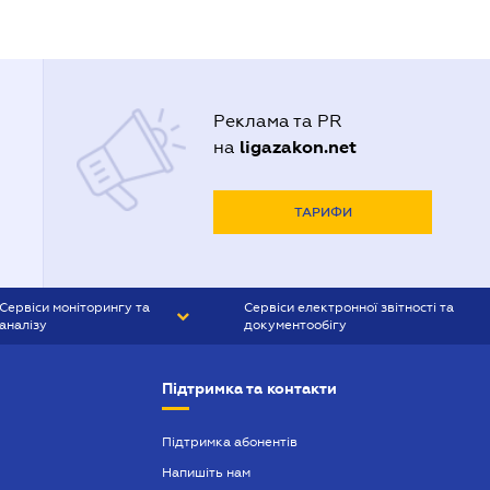
Реклама та PR
ligazakon.net
на
ТАРИФИ
Сервіси моніторингу та
Сервіси електронної звітності та
аналізу
документообігу
CONTR AGENT
Liga:REPORT
Підтримка та контакти
SMS-МАЯК
VERDICTUM
Підтримка абонентів
Напишіть нам
SEMANTRUM