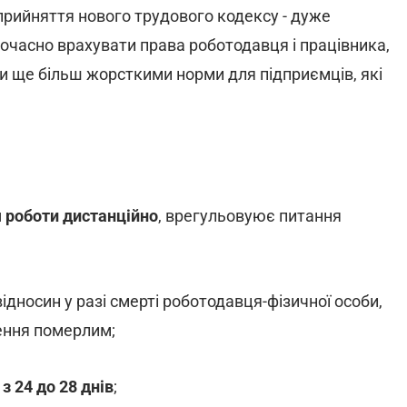
прийняття нового трудового кодексу - дуже
очасно врахувати права роботодавця і працівника,
ити ще більш жорсткими норми для підприємців, які
 роботи дистанційно
, врегульовуює питання
дносин у разі смерті роботодавця-фізичної особи,
шення померлим;
з 24 до 28 днів
;