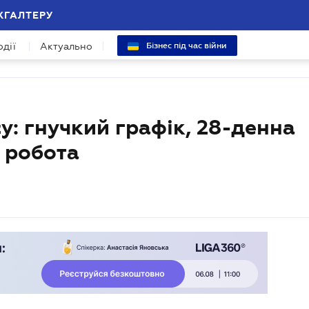
ХГАЛТЕРУ
одії
Актуально
Бізнес під час війни
у: гнучкий графік, 28-денна
а робота