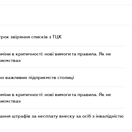
трок звіряння списків з ТЦК
міни в критичності: нові вимоги та правила. Як не
риємства»
о важливих підприємств столиці
міни в критичності: нові вимоги та правила. Як не
риємства»
ння штрафів за несплату внеску за осіб з інвалідністю