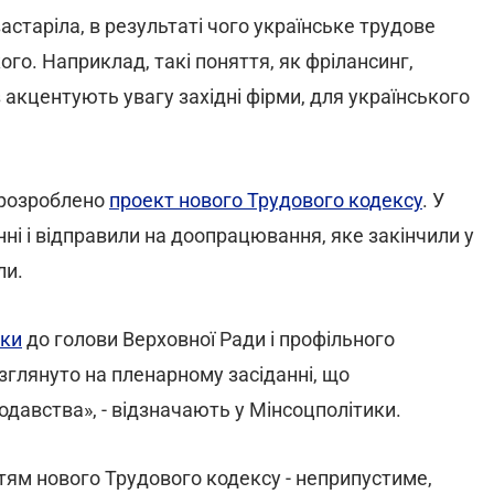
астаріла, в результаті чого українське трудове
го. Наприклад, такі поняття, як фрілансинг,
з акцентують увагу західні фірми, для українського
 розроблено
проект нового Трудового кодексу
. У
і і відправили на доопрацювання, яке закінчили у
ли.
ики
до голови Верховної Ради і профільного
зглянуто на пленарному засіданні, що
авства», - відзначають у Мінсоцполітики.
тям нового Трудового кодексу - неприпустиме,