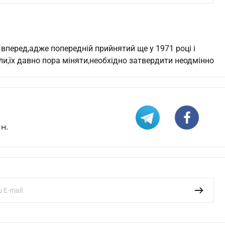
 вперед,адже попередній прийнятий ще у 1971 році і
іли,їх давно пора міняти,необхідно затвердити неодмінно
н.