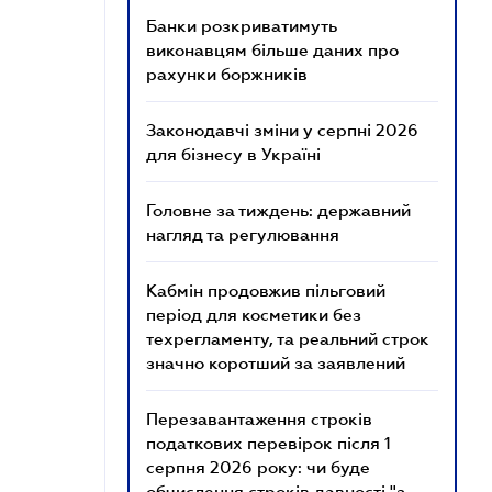
Банки розкриватимуть
виконавцям більше даних про
рахунки боржників
Законодавчі зміни у серпні 2026
для бізнесу в Україні
Головне за тиждень: державний
нагляд та регулювання
Кабмін продовжив пільговий
період для косметики без
техрегламенту, та реальний строк
значно коротший за заявлений
Перезавантаження строків
податкових перевірок після 1
серпня 2026 року: чи буде
обчислення строків давності "з