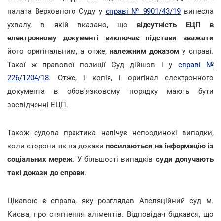
палата Верховного Суду у
справі № 9901/43/19
винесла
ухвалу, в якій вказано, що
відсутність ЕЦП в
електронному документі виключає підстави вважати
його оригінальним, а отже,
належним доказом
у справі.
Такої ж правової позиції Суд дійшов і у
справі №
226/1204/18
. Отже, і копія, і оригінал електронного
документа в обов'язковому порядку мають бути
засвідченні ЕЦП.
Також судова практика налічує непоодинокі випадки,
коли сторони як на докази
посилаються на інформацію із
соціальних мереж
. У більшості випадків
суди долучають
такі докази
до справи
.
Цікавою є справа, яку розглядав Апеляційний суд м.
Києва, про стягнення аліментів. Відповідач бідкався, що