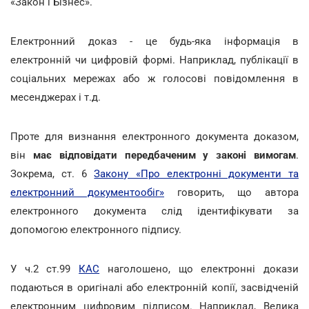
«Закон і Бізнес».
Електронний доказ - це будь-яка інформація в
електронній чи цифровій формі. Наприклад, публікації в
соціальних мережах або ж голосові повідомлення в
месенджерах і т.д.
Проте для визнання електронного документа доказом,
він
має відповідати передбаченим у законі вимогам
.
Зокрема, ст. 6
Закону «Про електронні документи та
електронний документообіг»
говорить, що автора
електронного документа слід ідентифікувати за
допомогою електронного підпису.
У ч.2 ст.99
КАС
наголошено, що електронні докази
подаються в оригіналі або електронній копії, засвідченій
електронним цифровим підписом. Наприклад, Велика