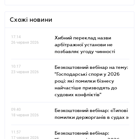
Схожі новини
17.14
Хибний переклад назви
26 червня 2026
арбітражної установи не
позбавляє угоду чинності
10.17
Безкоштовний вебінар на тему:
23 червня 2026
"Господарські спори у 2026
році: які помилки бізнесу
найчастіше призводять до
судових конфліктів"
09.40
Безкоштовний вебінар: «Типові
18 червня 2026
помилки держорганів в судах »
11.57
Безкоштовний вебінар:
17 червня 2026