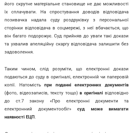
його скрутне матеріальне становище не дає можливості
їх сплачувати. На спростування доводів відповідача
позивачка надала суду роздруківку з персональної
сторінки відповідача в соцмережі, з неї вбачається, що
він багато подорожує. Суд прийняв до уваги такі докази
та ухвалив апеляційну скаргу відповідача залишити без
задоволення.
Таким чином, слід розуміти, що електронні докази
подаються до суду в оригіналі, електронній чи паперовій
копії. Натомість
при поданні електронних документів
(фото, відеозаписів, тексту тощо)
в оригіналі
відповідно
до ст.7 закону «Про електронні документи та
електронний документообіг»
суд може вимагати
наявності ЕЦП
.