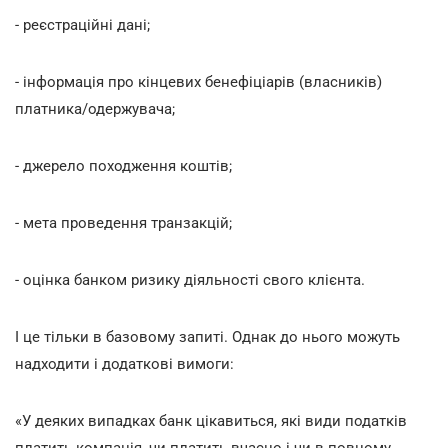
- реєстраційні дані;
- інформація про кінцевих бенефіціарів (власників)
платника/одержувача;
- джерело походження коштів;
- мета проведення транзакцій;
- оцінка банком ризику діяльності свого клієнта.
І це тільки в базовому запиті. Однак до нього можуть
надходити і додаткові вимоги:
«У деяких випадках банк цікавиться, які види податків
платить компанія, чи платить вчасно і чи в повному