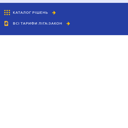
КАТАЛОГ РІШЕНЬ
ВСІ ТАРИФИ ЛІГА:ЗАКОН
Співробітництво
Агенти
Дилери
Політика конфіденційності
Умови використання сайту
Реклама
Блог
Новини компанії
Керівництва
Каталоги компаній