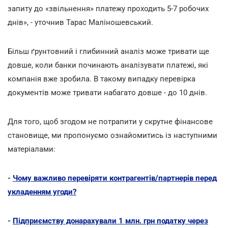
запиту до «звільнення» платежу проходить 5-7 робочих
днів», - уточнив Тарас Маліношевський.
Більш ґрунтовний і глибинний аналіз може тривати ще
довше, коли банки починають аналізувати платежі, які
компанія вже зробила. В такому випадку перевірка
документів може тривати набагато довше - до 10 днів.
Для того, щоб згодом не потрапити у скрутне фінансове
становище, ми пропонуємо ознайомитись із наступними
матеріалами:
-
Чому важливо перевіряти контрагентів/партнерів перед
укладенням угоди?
-
Підприємству донарахували 1 млн. грн податку через