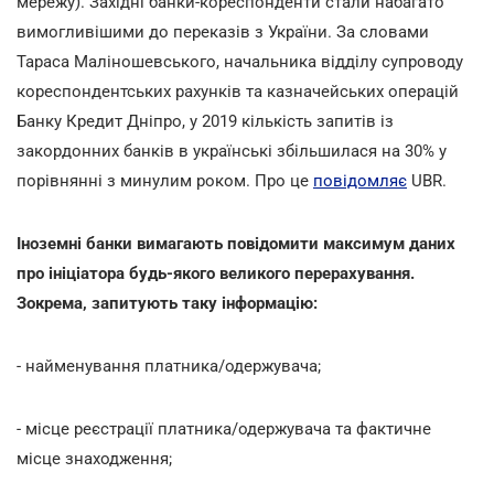
мережу). Західні банки-кореспонденти стали набагато
вимогливішими до переказів з України. За словами
Тараса Маліношевського, начальника відділу супроводу
кореспондентських рахунків та казначейських операцій
Банку Кредит Дніпро, у 2019 кількість запитів із
закордонних банків в українські збільшилася на 30% у
порівнянні з минулим роком. Про це
повідомляє
UBR.
Іноземні банки вимагають повідомити максимум даних
про ініціатора будь-якого великого перерахування.
Зокрема, запитують таку інформацію:
- найменування платника/одержувача;
- місце реєстрації платника/одержувача та фактичне
місце знаходження;