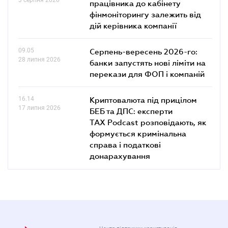
працівника до кабінету
фінмоніторингу залежить від
дій керівника компанії
09.05
Серпень-вересень 2026-го:
28 липня 2026
банки запустять нові ліміти на
перекази для ФОП і компаній
16.14
Криптовалюта під прицілом
17 липня 2026
БЕБ та ДПС: експерти
TAX Podcast розповідають, як
формується кримінальна
справа і податкові
донарахування