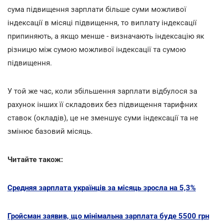
сума підвищення зарплати більше суми можливої
індексації в місяці підвищення, то виплату індексації
припиняють, а якщо менше - визначають індексацію як
різницю між сумою можливої індексації та сумою
підвищення.
У той же час, коли збільшення зарплати відбулося за
рахунок інших її складових без підвищення тарифних
ставок (окладів), це не зменшує суми індексації та не
змінює базовий місяць.
Читайте також:
Cредняя зарплата українців за місяць зросла на 5,3%
Гройсман заявив, що мінімальна зарплата буде 5500 грн