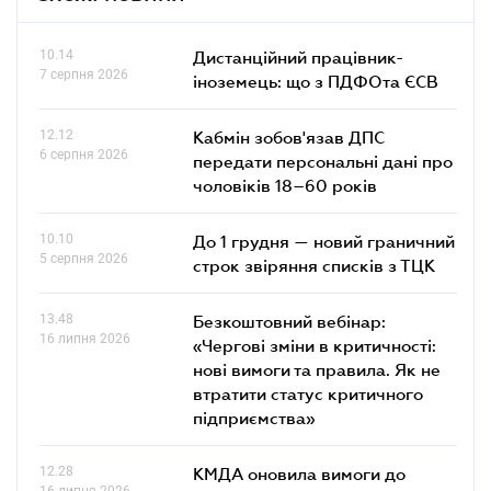
10.14
Дистанційний працівник-
7 серпня 2026
іноземець: що з ПДФОта ЄСВ
12.12
Кабмін зобов'язав ДПС
6 серпня 2026
передати персональні дані про
чоловіків 18–60 років
10.10
До 1 грудня — новий граничний
5 серпня 2026
строк звіряння списків з ТЦК
13.48
Безкоштовний вебінар:
16 липня 2026
«Чергові зміни в критичності:
нові вимоги та правила. Як не
втратити статус критичного
підприємства»
12.28
КМДА оновила вимоги до
16 липня 2026