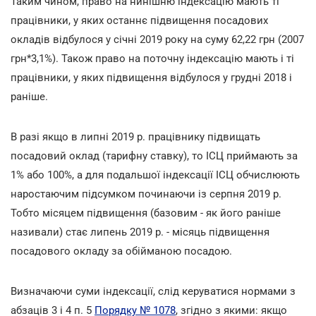
Таким чином, право на нинішню індексацію мають ті
працівники, у яких останнє підвищення посадових
окладів відбулося у січні 2019 року на суму 62,22 грн (2007
грн*3,1%). Також право на поточну індексацію мають і ті
працівники, у яких підвищення відбулося у грудні 2018 і
раніше.
В разі якщо в липні 2019 р. працівнику підвищать
посадовий оклад (тарифну ставку), то ІСЦ приймають за
1% або 100%, а для подальшої індексації ІСЦ обчислюють
наростаючим підсумком починаючи із серпня 2019 р.
Тобто місяцем підвищення (базовим - як його раніше
називали) стає липень 2019 р. - місяць підвищення
посадового окладу за обійманою посадою.
Визначаючи суми індексації, слід керуватися нормами з
абзаців 3 і 4 п. 5
Порядку № 1078
, згідно з якими: якщо