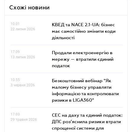
Схожі новини
10.01
КВЕД та NACE 2.1-UA: бізнес
22 липня 2026
має самостійно змінити коди
діяльності
17.09
Продали електроенергію в
13 липня 2026
мережу — втратили єдиний
податок
10.55
Безкоштовний вебінар "Як
3 червня 2026
малому бізнесу управляти
інформацією та контролювати
ризики в LIGA360"
17.03
СЕС на даху та єдиний податок:
29 травня 2026
ДПС роз’яснила ризики втрати
спрощеної системи для