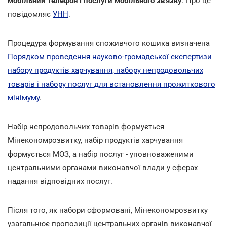
мобільний телефон і послуги мобільного зв'язку
. Про це
повідомляє
УНН
.
Процедура формування споживчого кошика визначена
Порядком проведення науково-громадської експертизи
набору продуктів харчування, набору непродовольчих
товарів і набору послуг для встановлення прожиткового
мінімуму
.
Набір непродовольчих товарів формується
Мінекономрозвитку, набір продуктів харчування
формується МОЗ, а набір послуг - уповноваженими
центральними органами виконавчої влади у сферах
надання відповідних послуг.
Після того, як набори сформовані, Мінекономрозвитку
узагальнює пропозиції центральних органів виконавчої