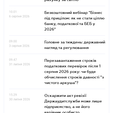
10.01
Безкоштовний вебінар "Бізнес
6 серпня 2026
під прицілом: як не стати ціллю
банку, податкової та БЕБ у
2026"
09.00
Головне за тиждень: державний
3 серпня 2026
нагляд та регулювання
09.47
Перезавантаження строків
31 липня 2026
податкових перевірок після 1
серпня 2026 року: чи буде
обчислення строків давності "з
чистого аркуша"?
15.29
Оскаржити акт ревізії
30 липня 2026
Держаудитслужби може лише
підприємство, а не його
керівник особисто