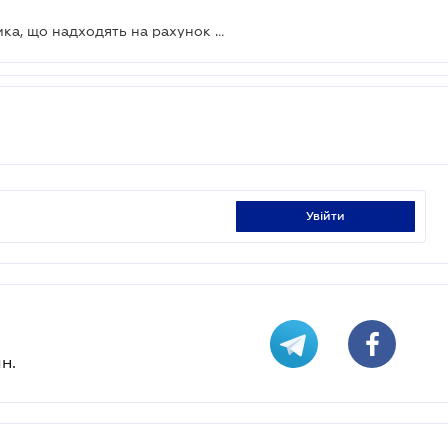
Суд скасував арешт коштів боржника, що надходять на рахунок як зарплата
увійти
н.