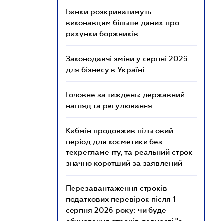
Банки розкриватимуть
виконавцям більше даних про
рахунки боржників
Законодавчі зміни у серпні 2026
для бізнесу в Україні
Головне за тиждень: державний
нагляд та регулювання
Кабмін продовжив пільговий
період для косметики без
техрегламенту, та реальний строк
значно коротший за заявлений
Перезавантаження строків
податкових перевірок після 1
серпня 2026 року: чи буде
обчислення строків давності "з