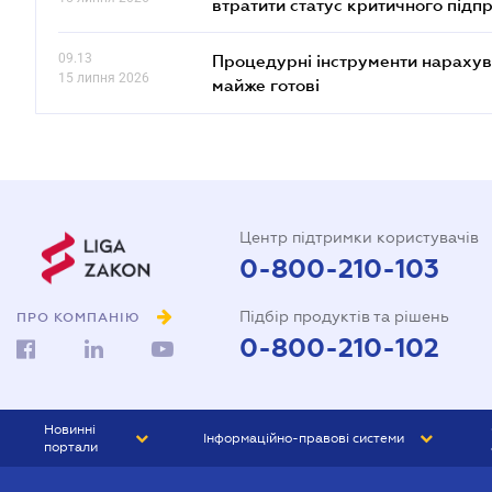
втратити статус критичного підп
09.13
Процедурні інструменти нарахува
15 липня 2026
майже готові
Центр підтримки користувачів
0-800-210-103
Підбір продуктів та рішень
ПРО КОМПАНІЮ
0-800-210-102
Новинні
Інформаційно-правові системи
портали
ЮРЛІГА
Право України