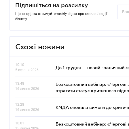
Підпишіться на розсилку
Щопонеділка отримуйте weekly-digest про ключові події
бізнесу
Схожі новини
10.10
До 1 грудня — новий граничний с
5 серпня 2026
13.48
Безкоштовний вебінар: «Чергові з
16 липня 2026
втратити статус критичного підп
12.28
КМДА оновила вимоги до критичн
16 липня 2026
10.01
Безкоштовний вебінар: «Чергові з
15 липня 2026